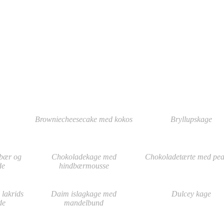
Browniecheesecake med kokos
Bryllupskage
bær og
Chokoladekage med
Chokoladetærte med pea
de
hindbærmousse
lakrids
Daim islagkage med
Dulcey kage
de
mandelbund