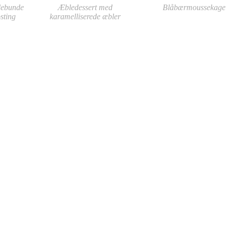
debunde
Æbledessert med
Blåbærmoussekage
sting
karamelliserede æbler