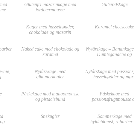
 med
Glutenfri mazarinkage med
Gulerodskage
eme
jordbærmousse
Kager med hasselnødder,
Karamel cheesecake
chokolade og mazarin
barber
Naked cake med chokolade og
Nytårskage – Banankag
karamel
Dumleganache og
jordbærmousse
wnie,
Nytårskage med
Nytårskage med passionsf
g
glimmerkugler
hasselnødder og mør
e
chokolade
e
Påskekage med mangomousse
Påskekage med
og pistaciebund
passionsfrugtmousse 
chokolade
ed
Snekugler
Sommerkage med
 og
hyldeblomst, rabarber
d
mazarin