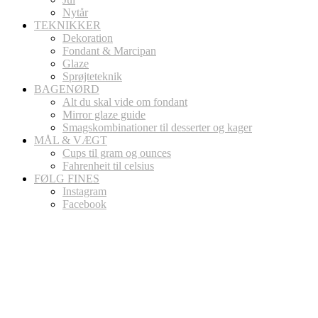
Nytår
TEKNIKKER
Dekoration
Fondant & Marcipan
Glaze
Sprøjteteknik
BAGENØRD
Alt du skal vide om fondant
Mirror glaze guide
Smagskombinationer til desserter og kager
MÅL & VÆGT
Cups til gram og ounces
Fahrenheit til celsius
FØLG FINES
Instagram
Facebook