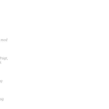
e med
rugt,
k
og
 og