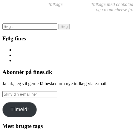
Talkage
Talkage med chokola
og cream cheese fro
Søg
efter:
Følg fines
Facebook
Instagram
Pinterest
Abonnér på fines.dk
Ja tak, jeg vil gerne få besked om nye indlæg via e-mail.
Skriv
din
e-
Tilmeld!
mail
her
Mest brugte tags