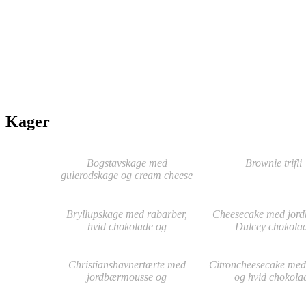
Kager
Bogstavskage med
Brownie trifli
gulerodskage og cream cheese
frosting
Bryllupskage med rabarber,
Cheesecake med jord
hvid chokolade og
Dulcey chokola
hyldeblomst
Christianshavnertærte med
Citroncheesecake med 
jordbærmousse og
og hvid chokola
hasselnøddebund