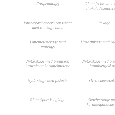
Forglemmigej
Glutenfri brownie
chokoladesmørcr
Jordbær-rabarbermoussekage
Julekage
med romkuglebund
Limemoussekage med
Mazarinkage med ra
marengs
Nytårskage med brombær,
Nytårskage med bro
brownie og karamelmousse
brombærgelé o
(glutenfri)
karamelmouss
Nytårskage med pistacie
Oreo cheesecak
Ritter Sport islagkage
Skovbærkage m
karamelganache
chokoladebun