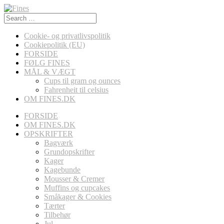
Search
for:
Cookie- og privatlivspolitik
Cookiepolitik (EU)
FORSIDE
FØLG FINES
MÅL & VÆGT
Cups til gram og ounces
Fahrenheit til celsius
OM FINES.DK
FORSIDE
OM FINES.DK
OPSKRIFTER
Bagværk
Grundopskrifter
Kager
Kagebunde
Mousser & Cremer
Muffins og cupcakes
Småkager & Cookies
Tærter
Tilbehør
Jul