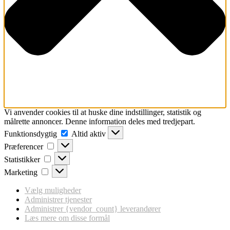
Vi anvender cookies til at huske dine indstillinger, statistik og
målrette annoncer. Denne information deles med tredjepart.
Funktionsdygtig
Funktionsdygtig
Altid aktiv
Præferencer
Præferencer
Statistikker
Statistikker
Marketing
Marketing
Vælg muligheder
Administrer tjenester
Administrer {vendor_count} leverandører
Læs mere om disse formål