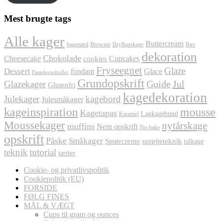
Mest brugte tags
Alle kager
Buttercream
bagenørd
Brownie
Bryllupskage
Bær
dekoration
Chokolade
Cheesecake
Cupcakes
cookies
Fryseegnet
Glaze
Dessert
fondant
Glace
Fastelavnsboller
Grundopskrift
Jul
Glazekager
Guide
Glutenfri
kagedekoration
Julekager
kagebord
Julesmåkager
kageinspiration
mousse
Kagetapas
Lagkagebund
Karamel
Moussekager
nytårskage
muffins
Nem opskrift
No-bake
opskrift
Påske
Småkager
Smørcreme
sprøjteteknik
talkage
teknik
tutorial
tærter
Cookie- og privatlivspolitik
Cookiepolitik (EU)
FORSIDE
FØLG FINES
MÅL & VÆGT
Cups til gram og ounces