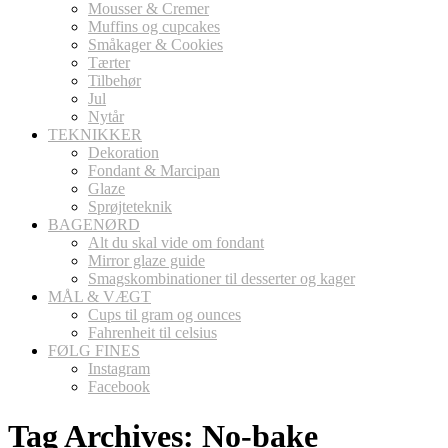
Mousser & Cremer
Muffins og cupcakes
Småkager & Cookies
Tærter
Tilbehør
Jul
Nytår
TEKNIKKER
Dekoration
Fondant & Marcipan
Glaze
Sprøjteteknik
BAGENØRD
Alt du skal vide om fondant
Mirror glaze guide
Smagskombinationer til desserter og kager
MÅL & VÆGT
Cups til gram og ounces
Fahrenheit til celsius
FØLG FINES
Instagram
Facebook
Tag Archives:
No-bake