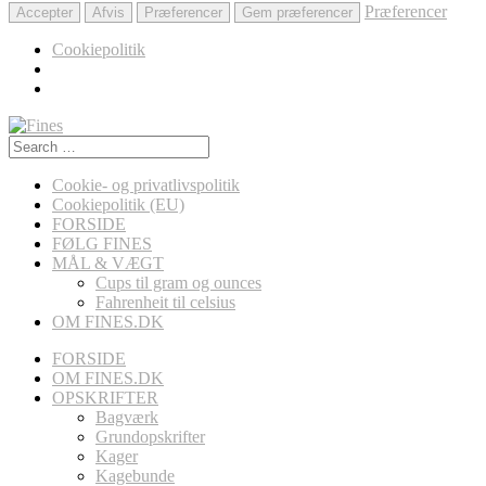
Præferencer
Accepter
Afvis
Præferencer
Gem præferencer
Cookiepolitik
Search
for:
Cookie- og privatlivspolitik
Cookiepolitik (EU)
FORSIDE
FØLG FINES
MÅL & VÆGT
Cups til gram og ounces
Fahrenheit til celsius
OM FINES.DK
FORSIDE
OM FINES.DK
OPSKRIFTER
Bagværk
Grundopskrifter
Kager
Kagebunde