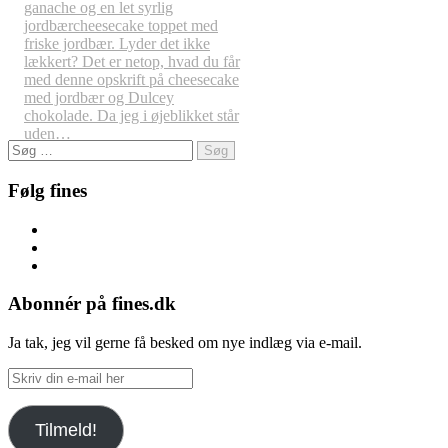
ganache og en let syrlig
jordbærcheesecake toppet med
friske jordbær. Lyder det ikke
lækkert? Det er netop, hvad du får
med denne opskrift på cheesecake
med jordbær og Dulcey
chokolade. Da jeg i øjeblikket står
uden…
Søg
efter:
Følg fines
Facebook
Instagram
Pinterest
Abonnér på fines.dk
Ja tak, jeg vil gerne få besked om nye indlæg via e-mail.
Skriv
din
e-
Tilmeld!
mail
her