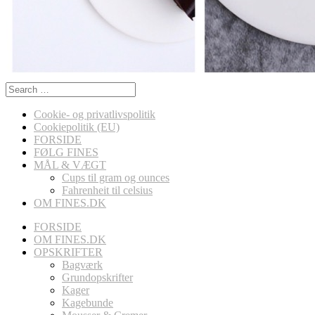
Search
for:
Cookie- og privatlivspolitik
Cookiepolitik (EU)
FORSIDE
FØLG FINES
MÅL & VÆGT
Cups til gram og ounces
Fahrenheit til celsius
OM FINES.DK
FORSIDE
OM FINES.DK
OPSKRIFTER
Bagværk
Grundopskrifter
Kager
Kagebunde