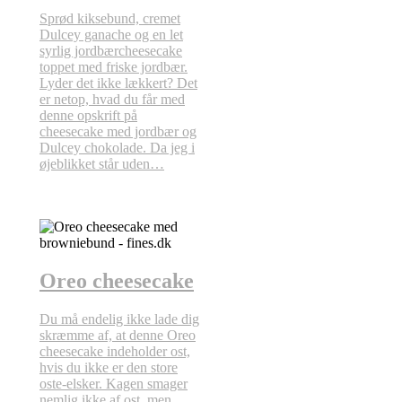
Sprød kiksebund, cremet
Dulcey ganache og en let
syrlig jordbærcheesecake
toppet med friske jordbær.
Lyder det ikke lækkert? Det
er netop, hvad du får med
denne opskrift på
cheesecake med jordbær og
Dulcey chokolade. Da jeg i
øjeblikket står uden…
Oreo cheesecake
Du må endelig ikke lade dig
skræmme af, at denne Oreo
cheesecake indeholder ost,
hvis du ikke er den store
oste-elsker. Kagen smager
nemlig ikke af ost, men