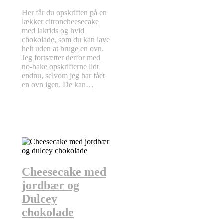
Her får du opskriften på en
lækker citroncheesecake
med lakrids og hvid
chokolade, som du kan lave
helt uden at bruge en ovn.
Jeg fortsætter derfor med
no-bake opskrifterne lidt
endnu, selvom jeg har fået
en ovn igen. De kan…
Cheesecake med
jordbær og
Dulcey
chokolade