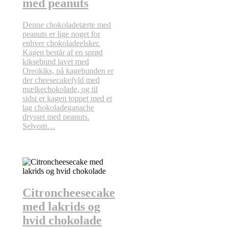
med peanuts
Denne chokoladetærte med
peanuts er lige noget for
enhver chokoladeelsker.
Kagen består af en sprød
kiksebund lavet med
Oreokiks, på kagebunden er
der cheesecakefyld med
mælkechokolade, og til
sidst er kagen toppet med et
lag chokoladeganache
drysset med peanuts.
Selvom…
Citroncheesecake
med lakrids og
hvid chokolade