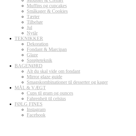
Mousser & Cremer
Muffins og cupcakes
Småkager & Cookies
Tærter
Tilbehør
Jul
Nytår
TEKNIKKER
Dekoration
Fondant & Marcipan
Glaze
Sprøjteteknik
BAGENØRD
Alt du skal vide om fondant
Mirror glaze guide
Smagskombinationer til desserter og kager
MÅL & VÆGT
Cups til gram og ounces
Fahrenheit til celsius
FØLG FINES
Instagram
Facebook