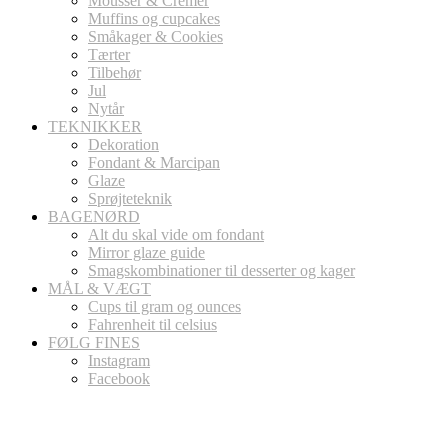
Mousser & Cremer
Muffins og cupcakes
Småkager & Cookies
Tærter
Tilbehør
Jul
Nytår
TEKNIKKER
Dekoration
Fondant & Marcipan
Glaze
Sprøjteteknik
BAGENØRD
Alt du skal vide om fondant
Mirror glaze guide
Smagskombinationer til desserter og kager
MÅL & VÆGT
Cups til gram og ounces
Fahrenheit til celsius
FØLG FINES
Instagram
Facebook