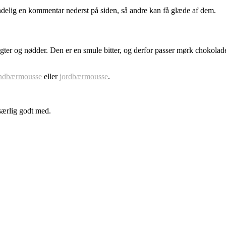
delig en kommentar nederst på siden, så andre kan få glæde af dem.
ter og nødder. Den er en smule bitter, og derfor passer mørk chokolad
ndbærmousse
eller
jordbærmousse
.
særlig godt med.