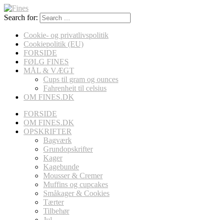
Search for:
Cookie- og privatlivspolitik
Cookiepolitik (EU)
FORSIDE
FØLG FINES
MÅL & VÆGT
Cups til gram og ounces
Fahrenheit til celsius
OM FINES.DK
FORSIDE
OM FINES.DK
OPSKRIFTER
Bagværk
Grundopskrifter
Kager
Kagebunde
Mousser & Cremer
Muffins og cupcakes
Småkager & Cookies
Tærter
Tilbehør
Jul