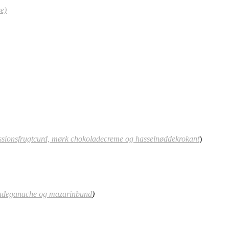
e)
ssionsfrugtcurd, mørk chokoladecreme og hasselnøddekrokant
)
ladeganache og mazarinbund
)