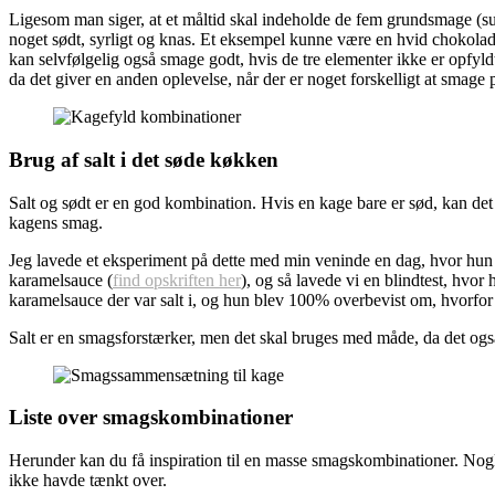
Ligesom man siger, at et måltid skal indeholde de fem grundsmage (surt,
noget sødt, syrligt og knas. Et eksempel kunne være en hvid chokola
kan selvfølgelig også smage godt, hvis de tre elementer ikke er opfyldt
da det giver en anden oplevelse, når der er noget forskelligt at smage
Brug af salt i det søde køkken
Salt og sødt er en god kombination. Hvis en kage bare er sød, kan de
kagens smag.
Jeg lavede et eksperiment på dette med min veninde en dag, hvor hun h
karamelsauce (
find opskriften her
), og så lavede vi en blindtest, hvo
karamelsauce der var salt i, og hun blev 100% overbevist om, hvorfor 
Salt er en smagsforstærker, men det skal bruges med måde, da det også
Liste over smagskombinationer
Herunder kan du få inspiration til en masse smagskombinationer. Nog
ikke havde tænkt over.