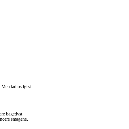
 Men lad os først
ore bagedyst
lancere smagene,