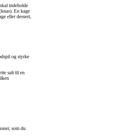
 skal indeholde
(knas). En kage
ge eller dessert,
dspil og styrke
e salt til en
ilken
ioner, som du