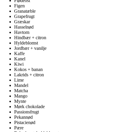
Flødeost
Figen
Granatæble
Grapefrugt
Græskar
Hasselnød
Havtorn
Hindbær + citron
Hyldeblomst
Jordbær + vanilje
Kaffe
Kanel
Kiwi
Kokos + banan
Lakrids + citron
Lime
Mandel
Matcha
Mango
Mynte
Mørk chokolade
Passionsfrugt
Pekannød
Pistacienød
Pære