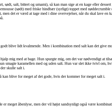
 sødt, salt, bittert og umami), så kan man sige at en kage eller dessert
demousse (sødt) med friske hindbær (syrligt) toppet med nøddecrumble 
, men det er værd at tage med i dine overvejelser, når du skal lave en ka
 på.
t godt blive lidt kvalmende. Men i kombination med salt kan det give mo
jalp mig med at bage. Hun spurgte mig, om det var nødvendigt at tilsætt
r hun smagte karamellen med og uden salt. Hun var slet ikke tvivl om, hv
der skulle salt i.
 kan blive for meget af det gode, hvis der kommer for meget salt i.
le er meget åbenlyse, men der vil højst sandsynligt også være kombinat