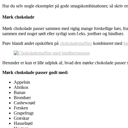
Har du selv nogle eksempler på gode smagskombinationer, så skriv en
Mørk chokolade
Mørk chokolade passer sammen med rigtig mange forskellige bær, frug
sammen med noget sødt eller syrligt som f.eks. jordbær og hindbær.
Prøv blandt andet opskriften på
chokolademuffins
kombineret med
hi
Herunder er kun et lille udpluk af, hvad den mørke chokolade passer 
Mørk chokolade passer godt med:
Appelsin
Abrikos
Banan
Brombær
Cashewnød
Fersken
Grapefrugt
Græskar
Hasselnød