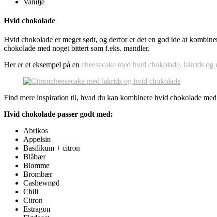
Vanilje
Hvid chokolade
Hvid chokolade er meget sødt, og derfor er det en god ide at kombine
chokolade med noget bittert som f.eks. mandler.
Her er et eksempel på en
cheesecake med hvid chokolade, lakrids og c
Find mere inspiration til, hvad du kan kombinere hvid chokolade med i
Hvid chokolade passer godt med:
Abrikos
Appelsin
Basilikum + citron
Blåbær
Blomme
Brombær
Cashewnød
Chili
Citron
Estragon