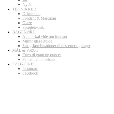
Nytår
TEKNIKKER
Dekoration
Fondant & Marcipan
Glaze
Sprøjteteknik
BAGENØRD
Alt du skal vide om fondant
Mirror glaze guide
Smagskombinationer til desserter og kager
MÅL & VÆGT
Cups til gram og ounces
Fahrenheit til celsius
FØLG FINES
Instagram
Facebook