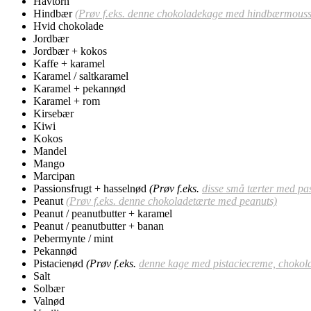
Havtorn
Hindbær
(Prøv f.eks. denne chokoladekage med hindbærmouss
Hvid chokolade
Jordbær
Jordbær + kokos
Kaffe + karamel
Karamel / saltkaramel
Karamel + pekannød
Karamel + rom
Kirsebær
Kiwi
Kokos
Mandel
Mango
Marcipan
Passionsfrugt + hasselnød
(Prøv f.eks.
disse små tærter med pa
Peanut
(Prøv f.eks. denne chokoladetærte med peanuts)
Peanut / peanutbutter + karamel
Peanut / peanutbutter + banan
Pebermynte / mint
Pekannød
Pistacienød
(Prøv f.eks.
denne kage med pistaciecreme, choko
Salt
Solbær
Valnød