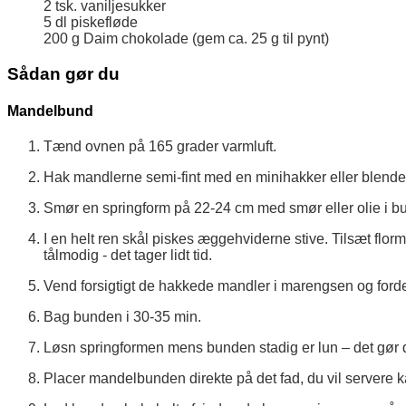
2
tsk.
vaniljesukker
5
dl
piskefløde
200
g
Daim chokolade (gem ca. 25 g til pynt)
Sådan gør du
Mandelbund
Tænd ovnen på 165 grader varmluft.
Hak mandlerne semi-fint med en minihakker eller blender. S
Smør en springform på 22-24 cm med smør eller olie i b
I en helt ren skål piskes æggehviderne stive. Tilsæt florm
tålmodig - det tager lidt tid.
Vend forsigtigt de hakkede mandler i marengsen og forde
Bag bunden i 30-35 min.
Løsn springformen mens bunden stadig er lun – det gør de
Placer mandelbunden direkte på det fad, du vil servere 