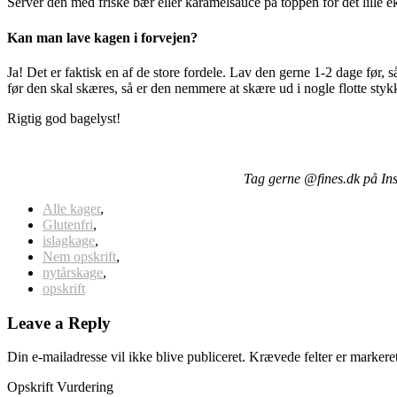
Server den med friske bær eller karamelsauce på toppen for det lille e
Kan man lave kagen i forvejen?
Ja! Det er faktisk en af de store fordele. Lav den gerne 1-2 dage før, 
før den skal skæres, så er den nemmere at skære ud i nogle flotte styk
Rigtig god bagelyst!
Tag gerne @fines.dk på Inst
Alle kager
,
Glutenfri
,
islagkage
,
Nem opskrift
,
nytårskage
,
opskrift
Leave a Reply
Din e-mailadresse vil ikke blive publiceret.
Krævede felter er marker
Opskrift Vurdering