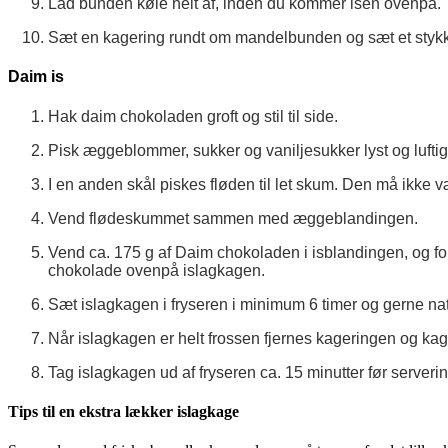
Lad bunden køle helt af, inden du kommer isen ovenpå.
Sæt en kagering rundt om mandelbunden og sæt et stykke
Daim is
Hak daim chokoladen groft og stil til side.
Pisk æggeblommer, sukker og vaniljesukker lyst og luftigt
I en anden skål piskes fløden til let skum. Den må ikke væ
Vend flødeskummet sammen med æggeblandingen.
Vend ca. 175 g af Daim chokoladen i isblandingen, og f
chokolade ovenpå islagkagen.
Sæt islagkagen i fryseren i minimum 6 timer og gerne nat
Når islagkagen er helt frossen fjernes kageringen og kagep
Tag islagkagen ud af fryseren ca. 15 minutter før serverin
Tips til en ekstra lækker islagkage