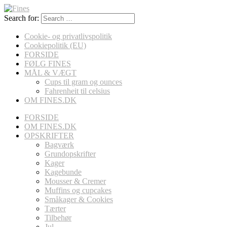
Search for:
Cookie- og privatlivspolitik
Cookiepolitik (EU)
FORSIDE
FØLG FINES
MÅL & VÆGT
Cups til gram og ounces
Fahrenheit til celsius
OM FINES.DK
FORSIDE
OM FINES.DK
OPSKRIFTER
Bagværk
Grundopskrifter
Kager
Kagebunde
Mousser & Cremer
Muffins og cupcakes
Småkager & Cookies
Tærter
Tilbehør
Jul