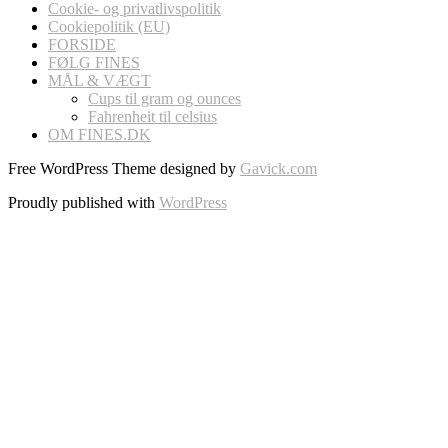
Cookie- og privatlivspolitik
Cookiepolitik (EU)
FORSIDE
FØLG FINES
MÅL & VÆGT
Cups til gram og ounces
Fahrenheit til celsius
OM FINES.DK
Free WordPress Theme designed by
Gavick.com
Proudly published with
WordPress