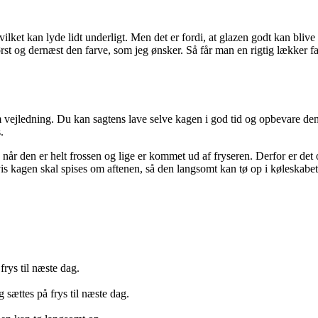
vilket kan lyde lidt underligt. Men det er fordi, at glazen godt kan blive
ørst og dernæst den farve, som jeg ønsker. Så får man en rigtig lækker 
m vejledning. Du kan sagtens lave selve kagen i god tid og opbevare den i
.
år den er helt frossen og lige er kommet ud af fryseren. Derfor er det o
s kagen skal spises om aftenen, så den langsomt kan tø op i køleskabet 
rys til næste dag.
 sættes på frys til næste dag.