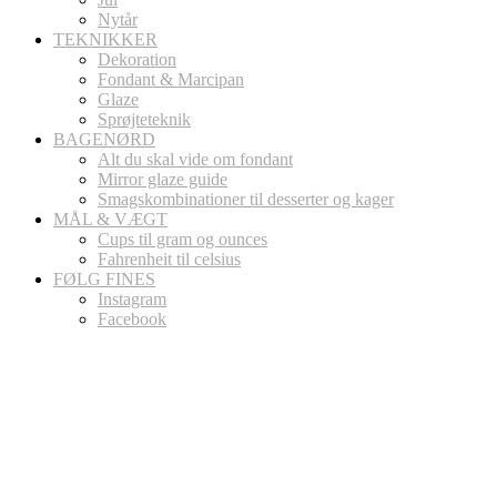
Nytår
TEKNIKKER
Dekoration
Fondant & Marcipan
Glaze
Sprøjteteknik
BAGENØRD
Alt du skal vide om fondant
Mirror glaze guide
Smagskombinationer til desserter og kager
MÅL & VÆGT
Cups til gram og ounces
Fahrenheit til celsius
FØLG FINES
Instagram
Facebook