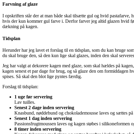
Farvning af glaze
I opskriften står der at man både skal tilsætte gul og hvid pastafarve, h
hvis der kun kommer gul farve i. Derfor farver jeg altid glazen hvid f
dækning på kagen.
Tidsplan
Herunder har jeg lavet et forslag til en tidsplan, som du kan bruge so
du skal bruge den, så den kun lige skal glazes, inden den skal serveres
Jeg har valgt at dekorere kagen med glaze, som skal hældes på kagen, n
kagen senest et par dage for brug, og så glaze den om formiddagen hvi
spises. Så skal den blot lige pyntes færdig.
Forslag til tidsplan:
1 uge før servering
Lav tuilles.
Senest 2 dage inden servering
Knasbund, nøddebund og chokolademousse laves og sættes på f
Senest 1 dag inden servering
Passionsfrugtmoussen laves og kagen støbes i silikoneformen og
8 timer inden servering