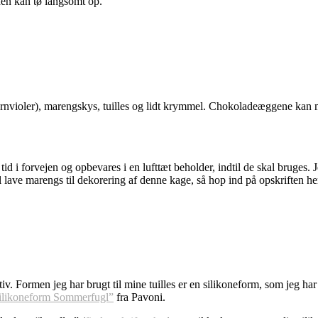
den kan tø langsomt op.
ornvioler), marengskys, tuilles og lidt krymmel. Chokoladeæggene kan 
tid i forvejen og opbevares i en lufttæt beholder, indtil de skal bruges. 
l lave marengs til dekorering af denne kage, så hop ind på opskriften he
iv. Formen jeg har brugt til mine tuilles er en silikoneform, som jeg har
ilikoneform Sommerfugl”
fra Pavoni.