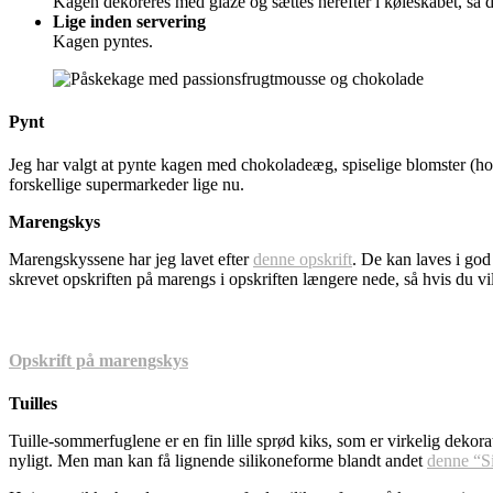
Kagen dekoreres med glaze og sættes herefter i køleskabet, så 
Lige inden servering
Kagen pyntes.
Pynt
Jeg har valgt at pynte kagen med chokoladeæg, spiselige blomster (h
forskellige supermarkeder lige nu.
Marengskys
Marengskyssene har jeg lavet efter
denne opskrift
. De kan laves i god 
skrevet opskriften på marengs i opskriften længere nede, så hvis du vi
Opskrift på marengskys
Tuilles
Tuille-sommerfuglene er en fin lille sprød kiks, som er virkelig dekorat
nyligt. Men man kan få lignende silikoneforme blandt andet
denne “S