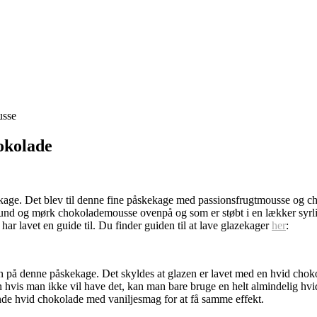
okolade
åskekage. Det blev til denne fine påskekage med passionsfrugtmousse og 
und og mørk chokolademousse ovenpå og som er støbt i en lækker syrl
ar lavet en guide til. Du finder guiden til at lave glazekager
her
:
azen på denne påskekage. Det skyldes at glazen er lavet med en hvid cho
 hvis man ikke vil have det, kan man bare bruge en helt almindelig hv
finde hvid chokolade med vaniljesmag for at få samme effekt.