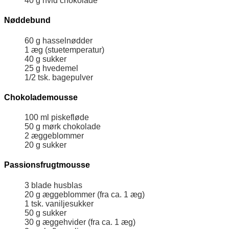
40
g
hvid chokolade
Nøddebund
60
g
hasselnødder
1
æg (stuetemperatur)
40
g
sukker
25
g
hvedemel
1/2
tsk.
bagepulver
Chokolademousse
100
ml
piskefløde
50
g
mørk chokolade
2
æggeblommer
20
g
sukker
Passionsfrugtmousse
3
blade
husblas
20
g
æggeblommer (fra ca. 1 æg)
1
tsk.
vaniljesukker
50
g
sukker
30
g
æggehvider (fra ca. 1 æg)