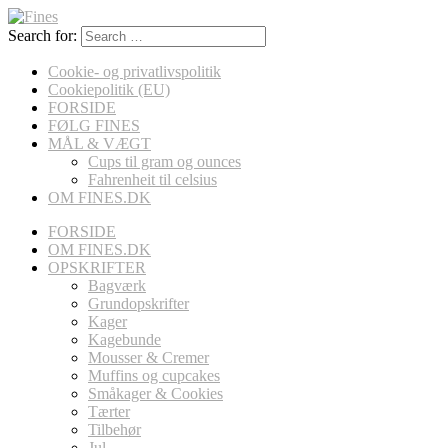
Search for:
Cookie- og privatlivspolitik
Cookiepolitik (EU)
FORSIDE
FØLG FINES
MÅL & VÆGT
Cups til gram og ounces
Fahrenheit til celsius
OM FINES.DK
FORSIDE
OM FINES.DK
OPSKRIFTER
Bagværk
Grundopskrifter
Kager
Kagebunde
Mousser & Cremer
Muffins og cupcakes
Småkager & Cookies
Tærter
Tilbehør
Jul