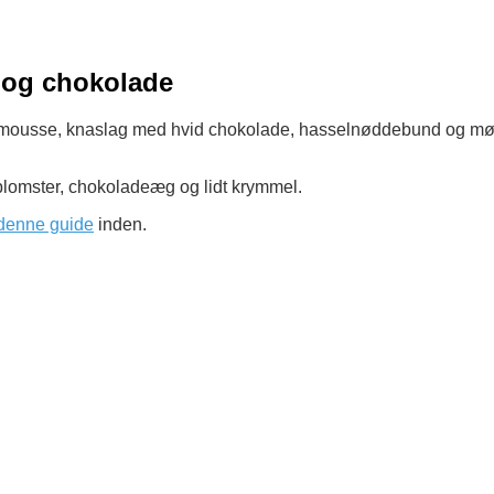
 og chokolade
ugtmousse, knaslag med hvid chokolade, hasselnøddebund og mø
blomster, chokoladeæg og lidt krymmel.
denne guide
inden.