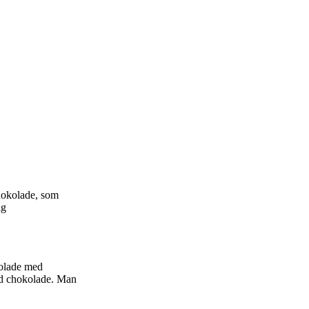
chokolade, som
ig
kolade med
id chokolade. Man