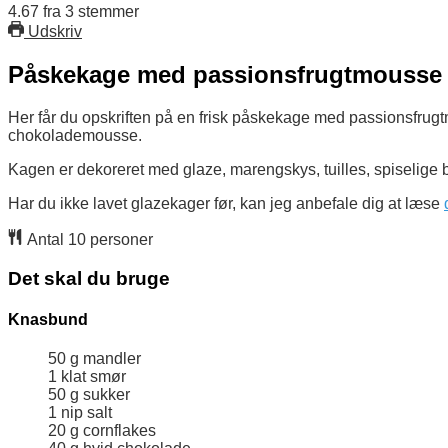
4.67
fra
3
stemmer
Udskriv
Påskekage med passionsfrugtmousse
Her får du opskriften på en frisk påskekage med passionsfr
chokolademousse.
Kagen er dekoreret med glaze, marengskys, tuilles, spiselige 
Har du ikke lavet glazekager før, kan jeg anbefale dig at læse
Antal
10
personer
Det skal du bruge
Knasbund
50
g
mandler
1
klat smør
50
g
sukker
1
nip
salt
20
g
cornflakes