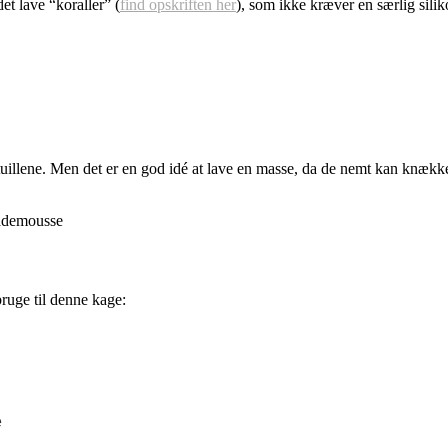
t lave “koraller” (
find opskriften her
), som ikke kræver en særlig sili
tuillene. Men det er en god idé at lave en masse, da de nemt kan knække
 bruge til denne kage: