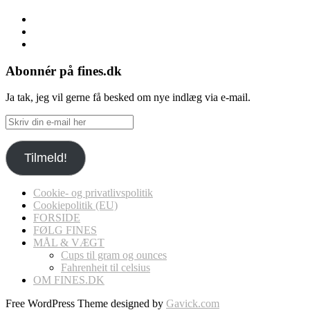
Facebook
Instagram
Pinterest
Abonnér på fines.dk
Ja tak, jeg vil gerne få besked om nye indlæg via e-mail.
Skriv
din
e-
Tilmeld!
mail
her
Cookie- og privatlivspolitik
Cookiepolitik (EU)
FORSIDE
FØLG FINES
MÅL & VÆGT
Cups til gram og ounces
Fahrenheit til celsius
OM FINES.DK
Free WordPress Theme designed by
Gavick.com