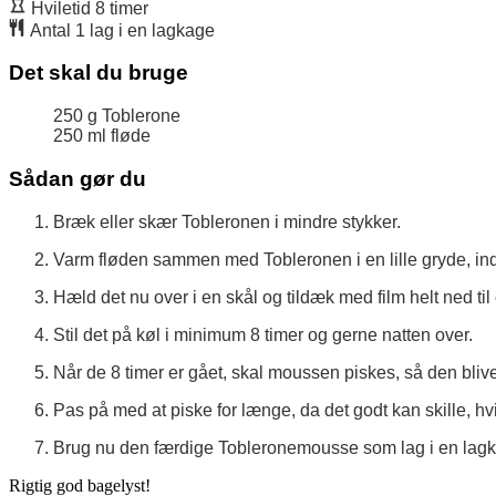
Hviletid
8
timer
Antal
1
lag i en lagkage
Det skal du bruge
250
g
Toblerone
250
ml
fløde
Sådan gør du
Bræk eller skær Tobleronen i mindre stykker.
Varm fløden sammen med Tobleronen i en lille gryde, indti
Hæld det nu over i en skål og tildæk med film helt ned ti
Stil det på køl i minimum 8 timer og gerne natten over.
Når de 8 timer er gået, skal moussen piskes, så den bliver
Pas på med at piske for længe, da det godt kan skille, hvi
Brug nu den færdige Tobleronemousse som lag i en lagkag
Rigtig god bagelyst!