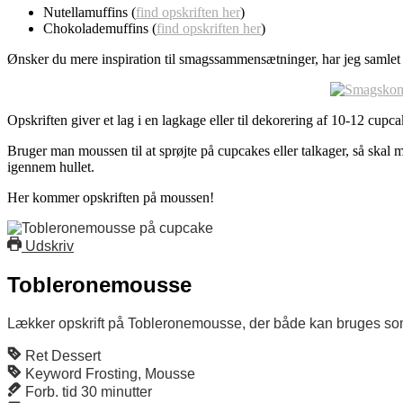
Nutellamuffins (
find opskriften her
)
Chokolademuffins (
find opskriften her
)
Ønsker du mere inspiration til smagssammensætninger, har jeg samlet 
Opskriften giver et lag i en lagkage eller til dekorering af 10-12 cupca
Bruger man moussen til at sprøjte på cupcakes eller talkager, så ska
igennem hullet.
Her kommer opskriften på moussen!
Udskriv
Tobleronemousse
Lækker opskrift på Tobleronemousse, der både kan bruges som l
Ret
Dessert
Keyword
Frosting, Mousse
Forb. tid
30
minutter