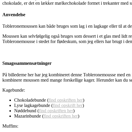
chokolade, er det en
lækker mælkechokolade formet i trekanter med s
Anvendelse
Tobleronemoussen kan både bruges som lag i en lagkage eller til at 
Moussen kan selvfølgelig også bruges som dessert i et glas med lidt r
Tobleronemousse i stedet for flødeskum, som jeg ellers har brugt i den
Smagssammensætninger
På billederne her har jeg kombineret denne Tobleronemousse med en 
kombinere moussen med mange forskellige kager. Herunder kan du se
Kagebunde:
Chokoladebunde (
find opskriften her
)
Lyse lagkagebunde (
find opskrift her
)
Nøddebund (
find opskriften her
)
Mazarinbunde (
find opskriften her
)
Muffins: