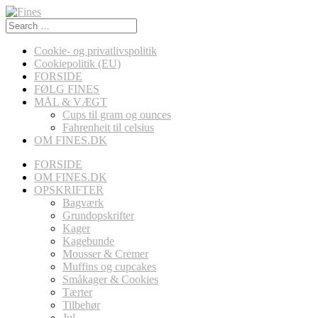
Search
for:
Cookie- og privatlivspolitik
Cookiepolitik (EU)
FORSIDE
FØLG FINES
MÅL & VÆGT
Cups til gram og ounces
Fahrenheit til celsius
OM FINES.DK
FORSIDE
OM FINES.DK
OPSKRIFTER
Bagværk
Grundopskrifter
Kager
Kagebunde
Mousser & Cremer
Muffins og cupcakes
Småkager & Cookies
Tærter
Tilbehør
Jul