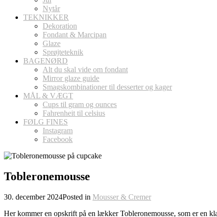
Nytår
TEKNIKKER
Dekoration
Fondant & Marcipan
Glaze
Sprøjteteknik
BAGENØRD
Alt du skal vide om fondant
Mirror glaze guide
Smagskombinationer til desserter og kager
MÅL & VÆGT
Cups til gram og ounces
Fahrenheit til celsius
FØLG FINES
Instagram
Facebook
Tobleronemousse
30. december 2024
Posted in
Mousser & Cremer
Her kommer en opskrift på en lækker Tobleronemousse, som er en klas