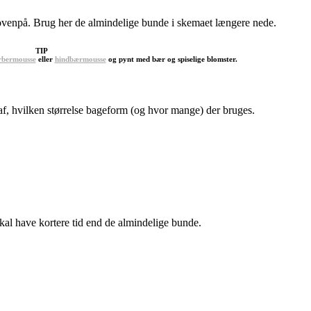
enpå. Brug her de almindelige bunde i skemaet længere nede.
TIP
rbermousse
eller
hindbærmousse
og pynt med bær og spiselige blomster.
af, hvilken størrelse bageform (og hvor mange) der bruges.
kal have kortere tid end de almindelige bunde.