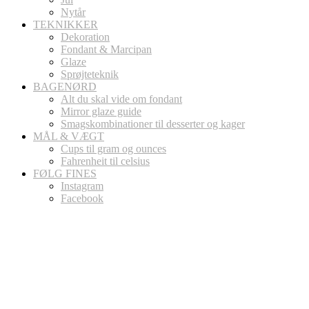
Nytår
TEKNIKKER
Dekoration
Fondant & Marcipan
Glaze
Sprøjteteknik
BAGENØRD
Alt du skal vide om fondant
Mirror glaze guide
Smagskombinationer til desserter og kager
MÅL & VÆGT
Cups til gram og ounces
Fahrenheit til celsius
FØLG FINES
Instagram
Facebook