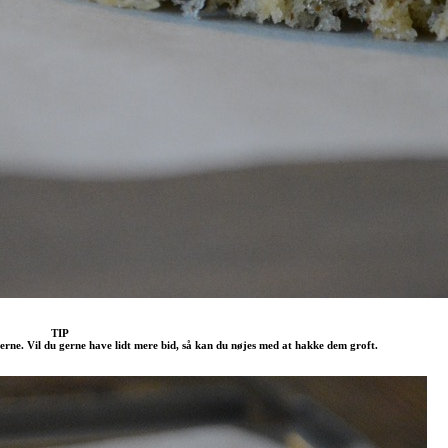
TIP
ne. Vil du gerne have lidt mere bid, så kan du nøjes med at hakke dem groft.