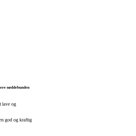
inere nøddebunden
t lave og
en god og kraftig