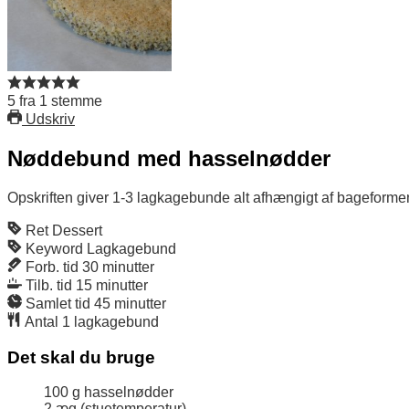
5
fra
1
stemme
Udskriv
Nøddebund med hasselnødder
Opskriften giver 1-3 lagkagebunde alt afhængigt af bageforme
Ret
Dessert
Keyword
Lagkagebund
Forb. tid
30
minutter
Tilb. tid
15
minutter
Samlet tid
45
minutter
Antal
1
lagkagebund
Det skal du bruge
100
g
hasselnødder
2
æg (stuetemperatur)