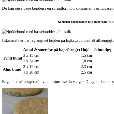
Du kan også bage bunden i en springform og komme en bærmousse ov
Kombiner nøddebunden med en portion
raba
I skemaet her har jeg angivet højden på lagkagebunden alt afhængigt 
Antal & størrelse på bageform(e)
Højde på bund(e)
3 x 15 cm
1,5 cm
Tynd bund
1 x 24 cm
1,8 cm
2 x 15 cm
2,3 cm
Alm. bund
1 x 20 cm
2,5 cm
Bagetiden afhænger af, hvilken størrelse du vælger. De tynde bunde s