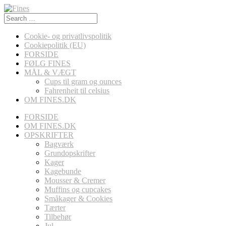
Search
for:
Cookie- og privatlivspolitik
Cookiepolitik (EU)
FORSIDE
FØLG FINES
MÅL & VÆGT
Cups til gram og ounces
Fahrenheit til celsius
OM FINES.DK
FORSIDE
OM FINES.DK
OPSKRIFTER
Bagværk
Grundopskrifter
Kager
Kagebunde
Mousser & Cremer
Muffins og cupcakes
Småkager & Cookies
Tærter
Tilbehør
Jul