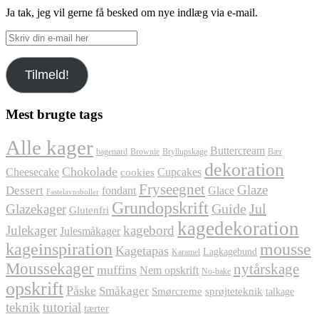
Ja tak, jeg vil gerne få besked om nye indlæg via e-mail.
Skriv
din
e-
Tilmeld!
mail
her
Mest brugte tags
Alle kager
Buttercream
bagenørd
Brownie
Bryllupskage
Bær
dekoration
Chokolade
Cheesecake
Cupcakes
cookies
Fryseegnet
Glaze
Dessert
fondant
Glace
Fastelavnsboller
Grundopskrift
Jul
Glazekager
Guide
Glutenfri
kagedekoration
Julekager
kagebord
Julesmåkager
kageinspiration
mousse
Kagetapas
Lagkagebund
Karamel
Moussekager
nytårskage
muffins
Nem opskrift
No-bake
opskrift
Påske
Småkager
Smørcreme
sprøjteteknik
talkage
teknik
tutorial
tærter