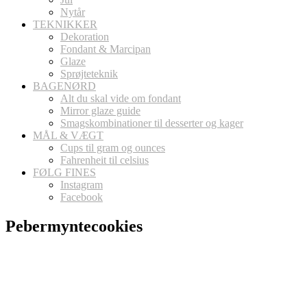
Nytår
TEKNIKKER
Dekoration
Fondant & Marcipan
Glaze
Sprøjteteknik
BAGENØRD
Alt du skal vide om fondant
Mirror glaze guide
Smagskombinationer til desserter og kager
MÅL & VÆGT
Cups til gram og ounces
Fahrenheit til celsius
FØLG FINES
Instagram
Facebook
Pebermyntecookies