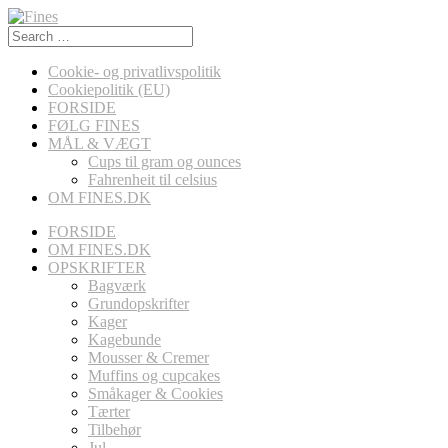
Search
for:
Cookie- og privatlivspolitik
Cookiepolitik (EU)
FORSIDE
FØLG FINES
MÅL & VÆGT
Cups til gram og ounces
Fahrenheit til celsius
OM FINES.DK
FORSIDE
OM FINES.DK
OPSKRIFTER
Bagværk
Grundopskrifter
Kager
Kagebunde
Mousser & Cremer
Muffins og cupcakes
Småkager & Cookies
Tærter
Tilbehør
Jul