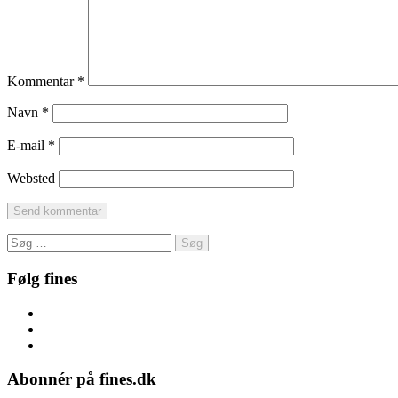
Kommentar
*
Navn
*
E-mail
*
Websted
Søg
efter:
Følg fines
Facebook
Instagram
Pinterest
Abonnér på fines.dk