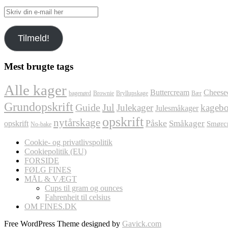
Skriv
din
e-
Tilmeld!
mail
her
Mest brugte tags
Alle kager
Buttercream
Cheese
bagenørd
Brownie
Bryllupskage
Bær
Grundopskrift
Jul
Guide
Julekager
kagebo
Julesmåkager
opskrift
nytårskage
Påske
Småkager
opskrift
Smørc
No-bake
Cookie- og privatlivspolitik
Cookiepolitik (EU)
FORSIDE
FØLG FINES
MÅL & VÆGT
Cups til gram og ounces
Fahrenheit til celsius
OM FINES.DK
Free WordPress Theme designed by
Gavick.com