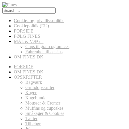
Search
for:
Cookie- og privatlivspolitik
Cookiepolitik (EU)
FORSIDE
FØLG FINES
MÅL & VÆGT
Cups til gram og ounces
Fahrenheit til celsius
OM FINES.DK
FORSIDE
OM FINES.DK
OPSKRIFTER
Bagværk
Grundopskrifter
Kager
Kagebunde
Mousser & Cremer
Muffins og cupcakes
Småkager & Cookies
Tærter
Tilbehør
Jul