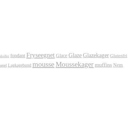
Fryseegnet
Glaze
Glazekager
fondant
Glace
Glutenfri
sboller
mousse
Moussekager
muffins
Nem
Lagkagebund
amel