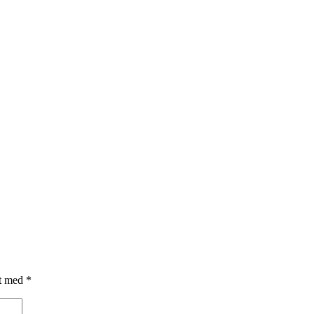
et med
*