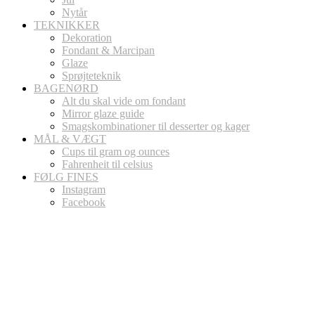
Nytår
TEKNIKKER
Dekoration
Fondant & Marcipan
Glaze
Sprøjteteknik
BAGENØRD
Alt du skal vide om fondant
Mirror glaze guide
Smagskombinationer til desserter og kager
MÅL & VÆGT
Cups til gram og ounces
Fahrenheit til celsius
FØLG FINES
Instagram
Facebook