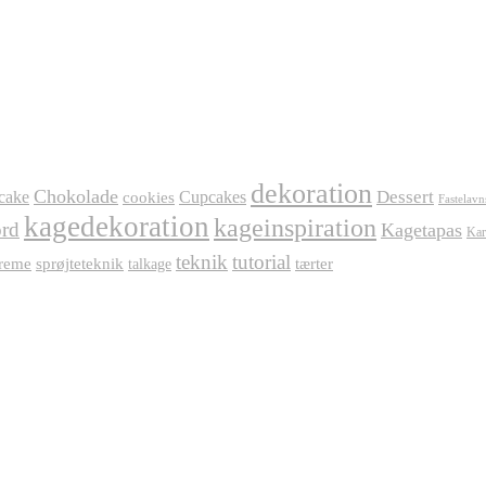
dekoration
Chokolade
Dessert
cake
Cupcakes
cookies
Fastelavn
kagedekoration
kageinspiration
rd
Kagetapas
Kar
teknik
tutorial
reme
sprøjteteknik
tærter
talkage