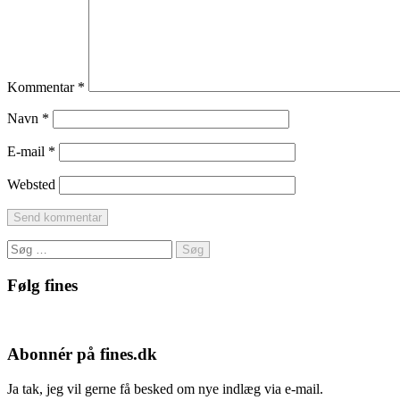
Kommentar
*
Navn
*
E-mail
*
Websted
Søg
efter:
Følg fines
Facebook
Instagram
Pinterest
Abonnér på fines.dk
Ja tak, jeg vil gerne få besked om nye indlæg via e-mail.