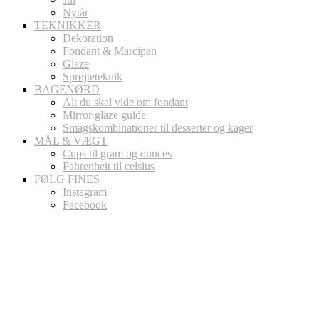
Nytår
TEKNIKKER
Dekoration
Fondant & Marcipan
Glaze
Sprøjteteknik
BAGENØRD
Alt du skal vide om fondant
Mirror glaze guide
Smagskombinationer til desserter og kager
MÅL & VÆGT
Cups til gram og ounces
Fahrenheit til celsius
FØLG FINES
Instagram
Facebook