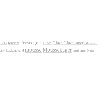
Fryseegnet
Glaze
Glazekager
fondant
Glace
Glutenfri
sboller
mousse
Moussekager
muffins
Nem
Lagkagebund
amel