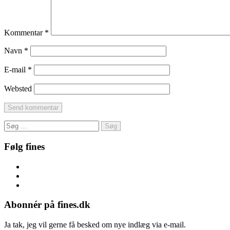
Kommentar
*
Navn
*
E-mail
*
Websted
Søg
efter:
Følg fines
Facebook
Instagram
Pinterest
Abonnér på fines.dk
Ja tak, jeg vil gerne få besked om nye indlæg via e-mail.