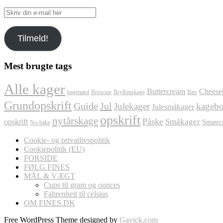
Skriv
din
e-
Tilmeld!
mail
her
Mest brugte tags
Alle kager
Buttercream
Cheese
bagenørd
Brownie
Bryllupskage
Bær
Grundopskrift
Jul
Guide
Julekager
kagebo
Julesmåkager
opskrift
nytårskage
Påske
Småkager
opskrift
Smørc
No-bake
Cookie- og privatlivspolitik
Cookiepolitik (EU)
FORSIDE
FØLG FINES
MÅL & VÆGT
Cups til gram og ounces
Fahrenheit til celsius
OM FINES.DK
Free WordPress Theme designed by
Gavick.com