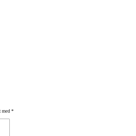
et med
*