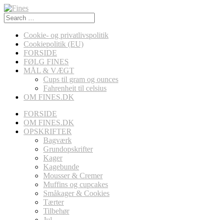
Search
for:
Cookie- og privatlivspolitik
Cookiepolitik (EU)
FORSIDE
FØLG FINES
MÅL & VÆGT
Cups til gram og ounces
Fahrenheit til celsius
OM FINES.DK
FORSIDE
OM FINES.DK
OPSKRIFTER
Bagværk
Grundopskrifter
Kager
Kagebunde
Mousser & Cremer
Muffins og cupcakes
Småkager & Cookies
Tærter
Tilbehør
Jul