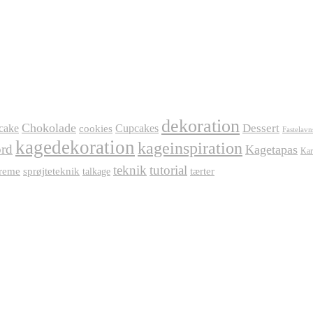
dekoration
Chokolade
Dessert
cake
Cupcakes
cookies
Fastelavn
kagedekoration
kageinspiration
rd
Kagetapas
Kar
teknik
tutorial
reme
sprøjteteknik
tærter
talkage