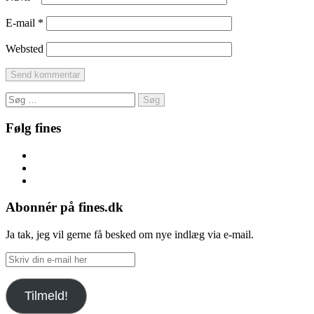
E-mail
*
Websted
Søg
efter:
Følg fines
Facebook
Instagram
Pinterest
Abonnér på fines.dk
Ja tak, jeg vil gerne få besked om nye indlæg via e-mail.
Skriv
din
e-
Tilmeld!
mail
her