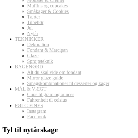
Mousser & Cremer
Muffins og cupcakes
Småkager & Cookies
Tærter
Tilbehør
Jul
Nytår
TEKNIKKER
Dekoration
Fondant & Marcipan
Glaze
Sprøjteteknik
BAGENØRD
Alt du skal vide om fondant
Mirror glaze guide
Smagskombinationer til desserter og kager
MÅL & VÆGT
Cups til gram og ounces
Fahrenheit til celsius
FØLG FINES
Instagram
Facebook
Tyl til nytårskage