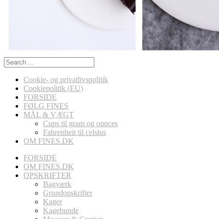
Search
for:
Cookie- og privatlivspolitik
Cookiepolitik (EU)
FORSIDE
FØLG FINES
MÅL & VÆGT
Cups til gram og ounces
Fahrenheit til celsius
OM FINES.DK
FORSIDE
OM FINES.DK
OPSKRIFTER
Bagværk
Grundopskrifter
Kager
Kagebunde