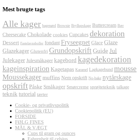
Mest brugte tags
Alle kager
Buttercream
bagenørd
Brownie
Bryllupskage
Bær
dekoration
Chokolade
Cheesecake
Cupcakes
cookies
Fryseegnet
Glaze
Dessert
fondant
Glace
Fastelavnsboller
Grundopskrift
Jul
Glazekager
Guide
Glutenfri
kagedekoration
Julekager
kagebord
Julesmåkager
kageinspiration
mousse
Kagetapas
Lagkagebund
Karamel
Moussekager
nytårskage
muffins
Nem opskrift
No-bake
opskrift
Påske
Småkager
Smørcreme
sprøjteteknik
talkage
teknik
tutorial
tærter
Cookie- og privatlivspolitik
Cookiepolitik (EU)
FORSIDE
FØLG FINES
MÅL & VÆGT
Cups til gram og ounces
Fahrenheit til celsius