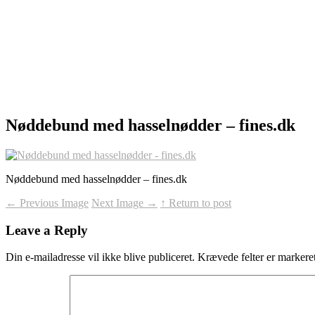
Nøddebund med hasselnødder – fines.dk
Nøddebund med hasselnødder – fines.dk
←
Previous Image
Next Image
→
↑ Return to post
Leave a Reply
Din e-mailadresse vil ikke blive publiceret.
Krævede felter er marker