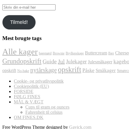
Skriv
din
e-
Tilmeld!
mail
her
Mest brugte tags
Alle kager
Buttercream
Cheese
bagenørd
Brownie
Bryllupskage
Bær
Grundopskrift
Jul
Guide
Julekager
kagebo
Julesmåkager
opskrift
nytårskage
Påske
Småkager
opskrift
Smørc
No-bake
Cookie- og privatlivspolitik
Cookiepolitik (EU)
FORSIDE
FØLG FINES
MÅL & VÆGT
Cups til gram og ounces
Fahrenheit til celsius
OM FINES.DK
Free WordPress Theme designed by
Gavick.com