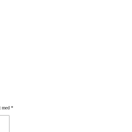
et med
*