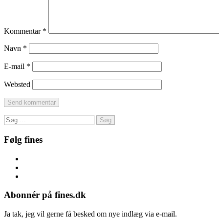
Kommentar
*
Navn
*
E-mail
*
Websted
Søg
efter:
Følg fines
Facebook
Instagram
Pinterest
Abonnér på fines.dk
Ja tak, jeg vil gerne få besked om nye indlæg via e-mail.