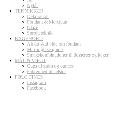
Nytår
TEKNIKKER
Dekoration
Fondant & Marcipan
Glaze
Sprøjteteknik
BAGENØRD
Alt du skal vide om fondant
Mirror glaze guide
Smagskombinationer til desserter og kager
MÅL & VÆGT
Cups til gram og ounces
Fahrenheit til celsius
FØLG FINES
Instagram
Facebook