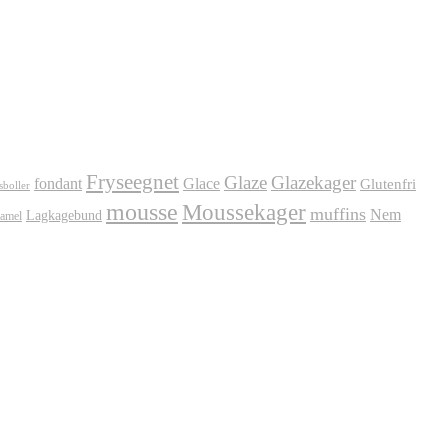
Fryseegnet
Glaze
Glazekager
fondant
Glace
Glutenfri
sboller
mousse
Moussekager
muffins
Nem
Lagkagebund
amel