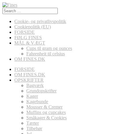
Search
for:
Cookie- og privatlivspolitik
Cookiepolitik (EU)
FORSIDE
FØLG FINES
MÅL & VÆGT
Cups til gram og ounces
Fahrenheit til celsius
OM FINES.DK
FORSIDE
OM FINES.DK
OPSKRIFTER
Bagværk
Grundopskrifter
Kager
Kagebunde
Mousser & Cremer
Muffins og cupcakes
Småkager & Cookies
Tærter
Tilbehør
Jul