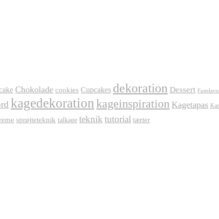
dekoration
Chokolade
Dessert
cake
Cupcakes
cookies
Fastelavn
kagedekoration
kageinspiration
rd
Kagetapas
Kar
teknik
tutorial
reme
sprøjteteknik
tærter
talkage