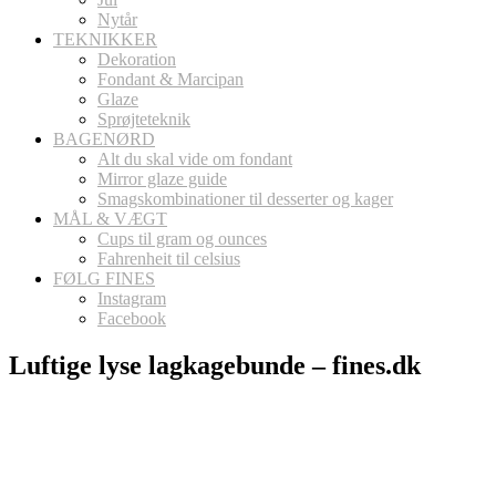
Nytår
TEKNIKKER
Dekoration
Fondant & Marcipan
Glaze
Sprøjteteknik
BAGENØRD
Alt du skal vide om fondant
Mirror glaze guide
Smagskombinationer til desserter og kager
MÅL & VÆGT
Cups til gram og ounces
Fahrenheit til celsius
FØLG FINES
Instagram
Facebook
Luftige lyse lagkagebunde – fines.dk