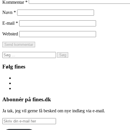
Kommentar
*
Navn
*
E-mail
*
Websted
Søg
efter:
Følg fines
Facebook
Instagram
Pinterest
Abonnér på fines.dk
Ja tak, jeg vil gerne få besked om nye indlæg via e-mail.
Skriv
din