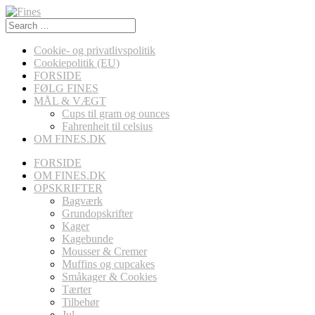
Search
for:
Cookie- og privatlivspolitik
Cookiepolitik (EU)
FORSIDE
FØLG FINES
MÅL & VÆGT
Cups til gram og ounces
Fahrenheit til celsius
OM FINES.DK
FORSIDE
OM FINES.DK
OPSKRIFTER
Bagværk
Grundopskrifter
Kager
Kagebunde
Mousser & Cremer
Muffins og cupcakes
Småkager & Cookies
Tærter
Tilbehør
Jul