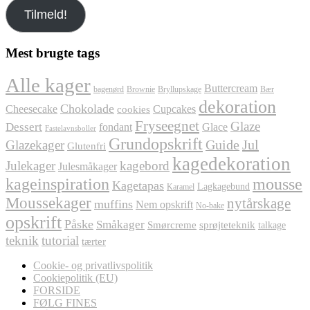
e-
Tilmeld!
mail
her
Mest brugte tags
Alle kager
Buttercream
bagenørd
Brownie
Bryllupskage
Bær
dekoration
Chokolade
Cheesecake
Cupcakes
cookies
Fryseegnet
Glaze
Dessert
fondant
Glace
Fastelavnsboller
Grundopskrift
Jul
Glazekager
Guide
Glutenfri
kagedekoration
Julekager
kagebord
Julesmåkager
kageinspiration
mousse
Kagetapas
Lagkagebund
Karamel
Moussekager
nytårskage
muffins
Nem opskrift
No-bake
opskrift
Påske
Småkager
Smørcreme
sprøjteteknik
talkage
teknik
tutorial
tærter
Cookie- og privatlivspolitik
Cookiepolitik (EU)
FORSIDE
FØLG FINES