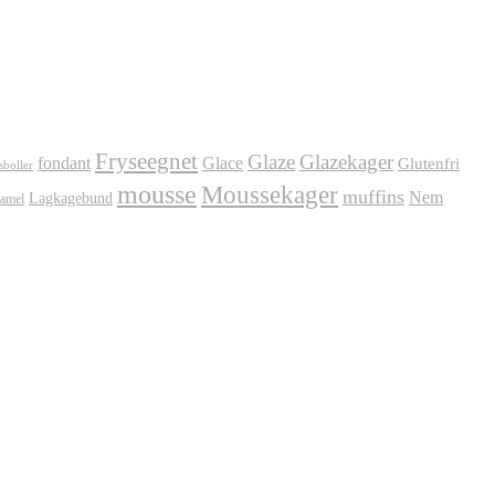
Fryseegnet
Glaze
Glazekager
fondant
Glace
Glutenfri
sboller
mousse
Moussekager
muffins
Nem
Lagkagebund
amel