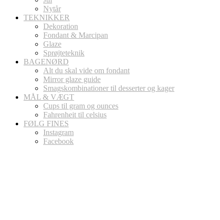
Nytår
TEKNIKKER
Dekoration
Fondant & Marcipan
Glaze
Sprøjteteknik
BAGENØRD
Alt du skal vide om fondant
Mirror glaze guide
Smagskombinationer til desserter og kager
MÅL & VÆGT
Cups til gram og ounces
Fahrenheit til celsius
FØLG FINES
Instagram
Facebook