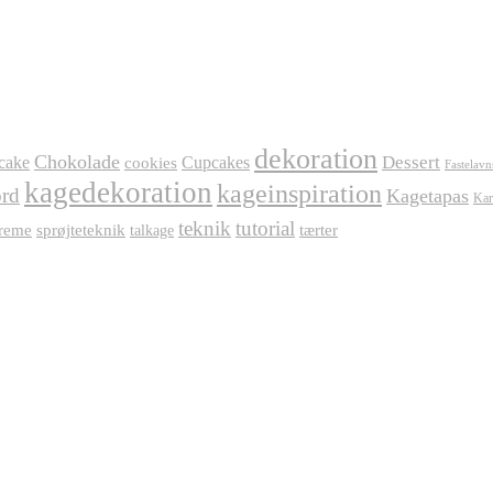
dekoration
Chokolade
Dessert
cake
Cupcakes
cookies
Fastelavn
kagedekoration
kageinspiration
rd
Kagetapas
Kar
teknik
tutorial
reme
sprøjteteknik
tærter
talkage