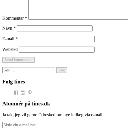
Kommentar
*
Navn
*
E-mail
*
Websted
Søg
efter:
Følg fines
Facebook
Instagram
Pinterest
Abonnér på fines.dk
Ja tak, jeg vil gerne få besked om nye indlæg via e-mail.
Skriv