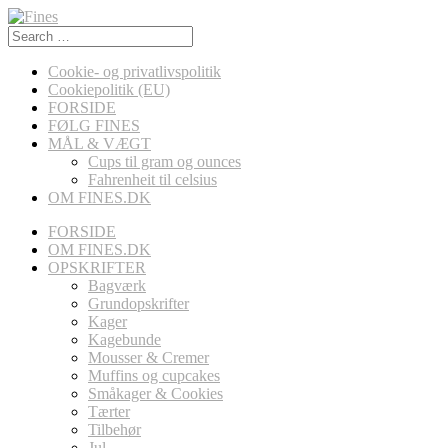
Search
for:
Cookie- og privatlivspolitik
Cookiepolitik (EU)
FORSIDE
FØLG FINES
MÅL & VÆGT
Cups til gram og ounces
Fahrenheit til celsius
OM FINES.DK
FORSIDE
OM FINES.DK
OPSKRIFTER
Bagværk
Grundopskrifter
Kager
Kagebunde
Mousser & Cremer
Muffins og cupcakes
Småkager & Cookies
Tærter
Tilbehør
Jul