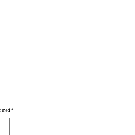
et med
*