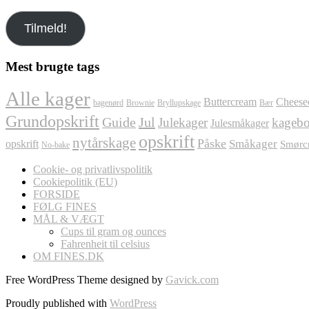
din
e-
Tilmeld!
mail
her
Mest brugte tags
Alle kager
Buttercream
Cheese
bagenørd
Brownie
Bryllupskage
Bær
Grundopskrift
Jul
Guide
Julekager
kagebo
Julesmåkager
opskrift
nytårskage
Påske
Småkager
opskrift
Smørc
No-bake
Cookie- og privatlivspolitik
Cookiepolitik (EU)
FORSIDE
FØLG FINES
MÅL & VÆGT
Cups til gram og ounces
Fahrenheit til celsius
OM FINES.DK
Free WordPress Theme designed by
Gavick.com
Proudly published with
WordPress