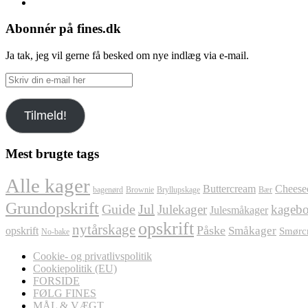
Pinterest
Abonnér på fines.dk
Ja tak, jeg vil gerne få besked om nye indlæg via e-mail.
Skriv
din
e-
Tilmeld!
mail
her
Mest brugte tags
Alle kager
Buttercream
Cheese
bagenørd
Brownie
Bryllupskage
Bær
Grundopskrift
Jul
Guide
Julekager
kagebo
Julesmåkager
opskrift
nytårskage
Påske
Småkager
opskrift
Smørc
No-bake
Cookie- og privatlivspolitik
Cookiepolitik (EU)
FORSIDE
FØLG FINES
MÅL & VÆGT