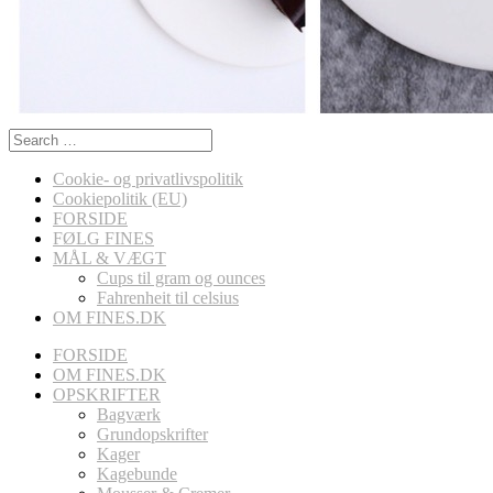
Search
for:
Cookie- og privatlivspolitik
Cookiepolitik (EU)
FORSIDE
FØLG FINES
MÅL & VÆGT
Cups til gram og ounces
Fahrenheit til celsius
OM FINES.DK
FORSIDE
OM FINES.DK
OPSKRIFTER
Bagværk
Grundopskrifter
Kager
Kagebunde