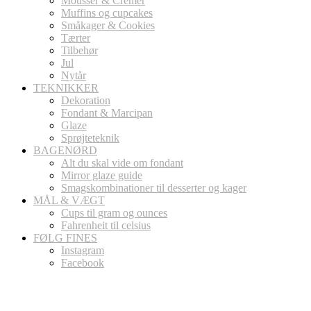
Mousser & Cremer
Muffins og cupcakes
Småkager & Cookies
Tærter
Tilbehør
Jul
Nytår
TEKNIKKER
Dekoration
Fondant & Marcipan
Glaze
Sprøjteteknik
BAGENØRD
Alt du skal vide om fondant
Mirror glaze guide
Smagskombinationer til desserter og kager
MÅL & VÆGT
Cups til gram og ounces
Fahrenheit til celsius
FØLG FINES
Instagram
Facebook