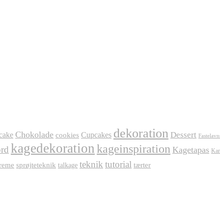
dekoration
Chokolade
Dessert
cake
Cupcakes
cookies
Fastelavn
kagedekoration
kageinspiration
rd
Kagetapas
Kar
teknik
tutorial
reme
sprøjteteknik
tærter
talkage