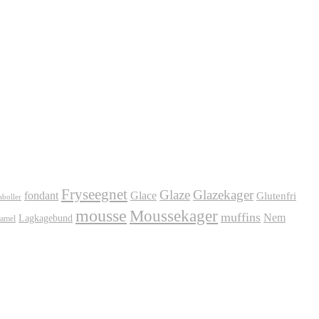
Fryseegnet
Glaze
Glazekager
fondant
Glace
Glutenfri
sboller
mousse
Moussekager
muffins
Nem
Lagkagebund
amel