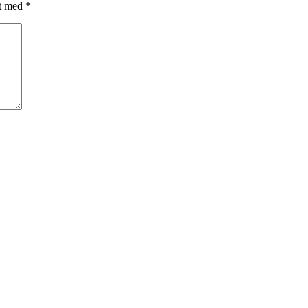
et med
*