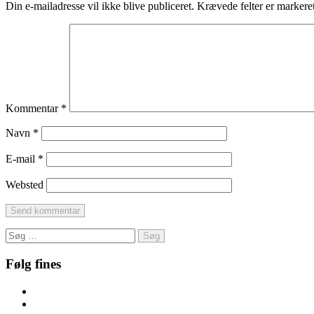
Din e-mailadresse vil ikke blive publiceret.
Krævede felter er marker
Kommentar
*
Navn
*
E-mail
*
Websted
Søg
efter:
Følg fines
Facebook
Instagram