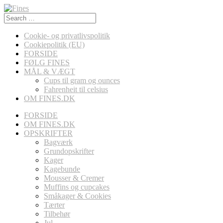
Search
for:
Cookie- og privatlivspolitik
Cookiepolitik (EU)
FORSIDE
FØLG FINES
MÅL & VÆGT
Cups til gram og ounces
Fahrenheit til celsius
OM FINES.DK
FORSIDE
OM FINES.DK
OPSKRIFTER
Bagværk
Grundopskrifter
Kager
Kagebunde
Mousser & Cremer
Muffins og cupcakes
Småkager & Cookies
Tærter
Tilbehør
Jul