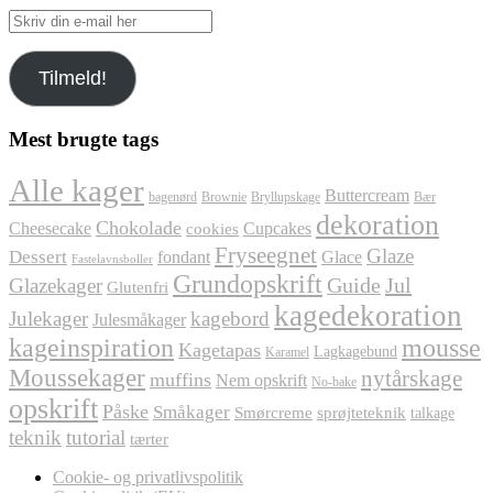
Skriv
din
e-
Tilmeld!
mail
her
Mest brugte tags
Alle kager
Buttercream
bagenørd
Brownie
Bryllupskage
Bær
dekoration
Chokolade
Cheesecake
Cupcakes
cookies
Fryseegnet
Glaze
Dessert
fondant
Glace
Fastelavnsboller
Grundopskrift
Jul
Glazekager
Guide
Glutenfri
kagedekoration
Julekager
kagebord
Julesmåkager
kageinspiration
mousse
Kagetapas
Lagkagebund
Karamel
Moussekager
nytårskage
muffins
Nem opskrift
No-bake
opskrift
Påske
Småkager
Smørcreme
sprøjteteknik
talkage
teknik
tutorial
tærter
Cookie- og privatlivspolitik