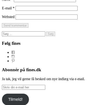
E-mail
*
Websted
Søg
efter:
Følg fines
Facebook
Instagram
Pinterest
Abonnér på fines.dk
Ja tak, jeg vil gerne få besked om nye indlæg via e-mail.
Skriv
din
e-
Tilmeld!
mail
her