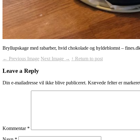
Bryllupskage med rabarber, hvid chokolade og hyldeblomst – fines.d
←
Previous Image
Next Image
→
↑ Return to post
Leave a Reply
Din e-mailadresse vil ikke blive publiceret.
Krævede felter er marker
Kommentar
*
Navn
*