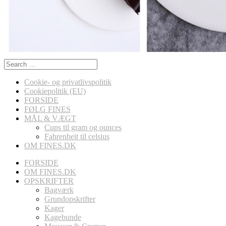
Search
for:
Cookie- og privatlivspolitik
Cookiepolitik (EU)
FORSIDE
FØLG FINES
MÅL & VÆGT
Cups til gram og ounces
Fahrenheit til celsius
OM FINES.DK
FORSIDE
OM FINES.DK
OPSKRIFTER
Bagværk
Grundopskrifter
Kager
Kagebunde