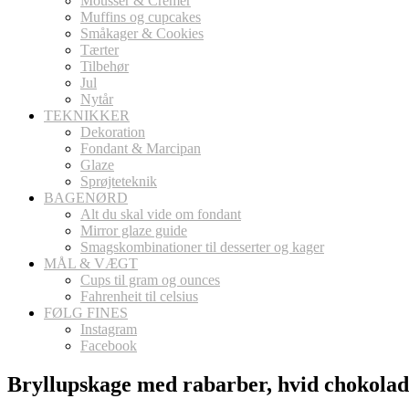
Mousser & Cremer
Muffins og cupcakes
Småkager & Cookies
Tærter
Tilbehør
Jul
Nytår
TEKNIKKER
Dekoration
Fondant & Marcipan
Glaze
Sprøjteteknik
BAGENØRD
Alt du skal vide om fondant
Mirror glaze guide
Smagskombinationer til desserter og kager
MÅL & VÆGT
Cups til gram og ounces
Fahrenheit til celsius
FØLG FINES
Instagram
Facebook
Bryllupskage med rabarber, hvid chokolade