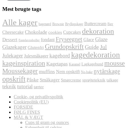
Mest brugte tags
Alle kager
Buttercream
bagenørd
Brownie
Bryllupskage
Bær
dekoration
Chokolade
Cheesecake
Cupcakes
cookies
Fryseegnet
Glaze
Dessert
fondant
Glace
Fastelavnsboller
Grundopskrift
Jul
Glazekager
Guide
Glutenfri
kagedekoration
Julekager
kagebord
Julesmåkager
kageinspiration
mousse
Kagetapas
Lagkagebund
Karamel
Moussekager
nytårskage
muffins
Nem opskrift
No-bake
opskrift
Påske
Småkager
Smørcreme
sprøjteteknik
talkage
teknik
tutorial
tærter
Cookie- og privatlivspolitik
Cookiepolitik (EU)
FORSIDE
FØLG FINES
MÅL & VÆGT
Cups til gram og ounces
Fahrenheit til celsius