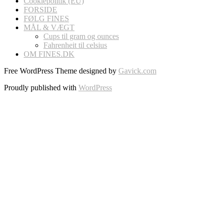
Cookiepolitik (EU)
FORSIDE
FØLG FINES
MÅL & VÆGT
Cups til gram og ounces
Fahrenheit til celsius
OM FINES.DK
Free WordPress Theme designed by
Gavick.com
Proudly published with
WordPress