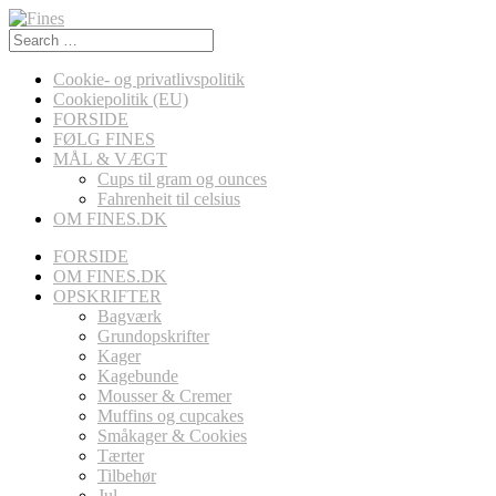
Search
for:
Cookie- og privatlivspolitik
Cookiepolitik (EU)
FORSIDE
FØLG FINES
MÅL & VÆGT
Cups til gram og ounces
Fahrenheit til celsius
OM FINES.DK
FORSIDE
OM FINES.DK
OPSKRIFTER
Bagværk
Grundopskrifter
Kager
Kagebunde
Mousser & Cremer
Muffins og cupcakes
Småkager & Cookies
Tærter
Tilbehør
Jul