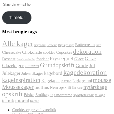
Skriv
din
e-
Tilmeld!
mail
her
Mest brugte tags
Alle kager
Buttercream
bagenørd
Brownie
Bryllupskage
Bær
dekoration
Chokolade
Cheesecake
Cupcakes
cookies
Fryseegnet
Glaze
Dessert
fondant
Glace
Fastelavnsboller
Grundopskrift
Jul
Glazekager
Guide
Glutenfri
kagedekoration
Julekager
kagebord
Julesmåkager
kageinspiration
mousse
Kagetapas
Lagkagebund
Karamel
Moussekager
nytårskage
muffins
Nem opskrift
No-bake
opskrift
Påske
Småkager
Smørcreme
sprøjteteknik
talkage
teknik
tutorial
tærter
Cookie- og privatlivspolitik