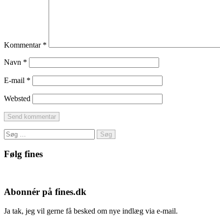
Kommentar
*
Navn
*
E-mail
*
Websted
Søg
efter:
Følg fines
Facebook
Instagram
Pinterest
Abonnér på fines.dk
Ja tak, jeg vil gerne få besked om nye indlæg via e-mail.