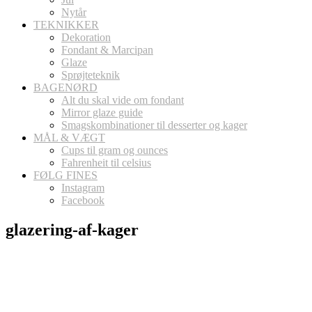
Nytår
TEKNIKKER
Dekoration
Fondant & Marcipan
Glaze
Sprøjteteknik
BAGENØRD
Alt du skal vide om fondant
Mirror glaze guide
Smagskombinationer til desserter og kager
MÅL & VÆGT
Cups til gram og ounces
Fahrenheit til celsius
FØLG FINES
Instagram
Facebook
glazering-af-kager