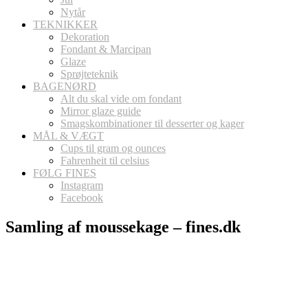
Nytår
TEKNIKKER
Dekoration
Fondant & Marcipan
Glaze
Sprøjteteknik
BAGENØRD
Alt du skal vide om fondant
Mirror glaze guide
Smagskombinationer til desserter og kager
MÅL & VÆGT
Cups til gram og ounces
Fahrenheit til celsius
FØLG FINES
Instagram
Facebook
Samling af moussekage – fines.dk