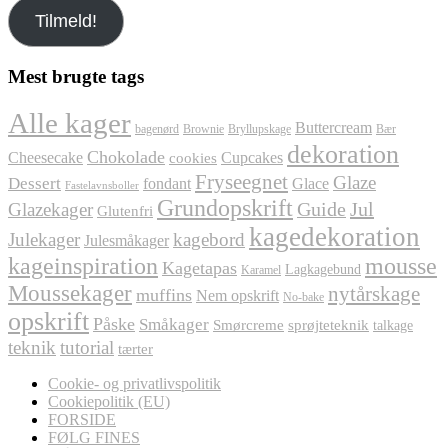
e-
Tilmeld!
mail
her
Mest brugte tags
Alle kager
Buttercream
bagenørd
Brownie
Bryllupskage
Bær
dekoration
Chokolade
Cheesecake
Cupcakes
cookies
Fryseegnet
Glaze
Dessert
fondant
Glace
Fastelavnsboller
Grundopskrift
Jul
Glazekager
Guide
Glutenfri
kagedekoration
Julekager
kagebord
Julesmåkager
kageinspiration
mousse
Kagetapas
Lagkagebund
Karamel
Moussekager
nytårskage
muffins
Nem opskrift
No-bake
opskrift
Påske
Småkager
Smørcreme
sprøjteteknik
talkage
teknik
tutorial
tærter
Cookie- og privatlivspolitik
Cookiepolitik (EU)
FORSIDE
FØLG FINES