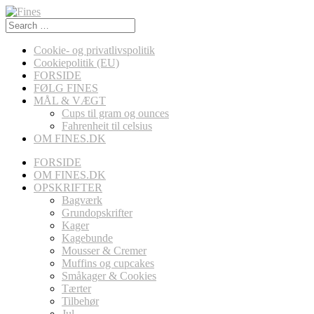
Search
for:
Cookie- og privatlivspolitik
Cookiepolitik (EU)
FORSIDE
FØLG FINES
MÅL & VÆGT
Cups til gram og ounces
Fahrenheit til celsius
OM FINES.DK
FORSIDE
OM FINES.DK
OPSKRIFTER
Bagværk
Grundopskrifter
Kager
Kagebunde
Mousser & Cremer
Muffins og cupcakes
Småkager & Cookies
Tærter
Tilbehør
Jul