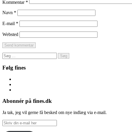
Kommentar
*
Navn
*
E-mail
*
Websted
Søg
efter:
Følg fines
Facebook
Instagram
Pinterest
Abonnér på fines.dk
Ja tak, jeg vil gerne få besked om nye indlæg via e-mail.
Skriv
din