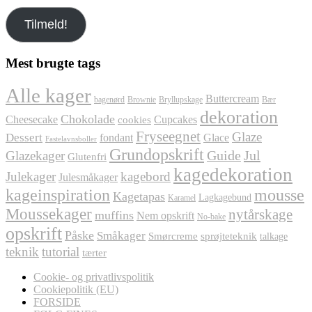
Tilmeld!
Mest brugte tags
Alle kager
Buttercream
bagenørd
Brownie
Bryllupskage
Bær
dekoration
Chokolade
Cheesecake
Cupcakes
cookies
Fryseegnet
Glaze
Dessert
fondant
Glace
Fastelavnsboller
Grundopskrift
Jul
Glazekager
Guide
Glutenfri
kagedekoration
Julekager
kagebord
Julesmåkager
kageinspiration
mousse
Kagetapas
Lagkagebund
Karamel
Moussekager
nytårskage
muffins
Nem opskrift
No-bake
opskrift
Påske
Småkager
Smørcreme
sprøjteteknik
talkage
teknik
tutorial
tærter
Cookie- og privatlivspolitik
Cookiepolitik (EU)
FORSIDE