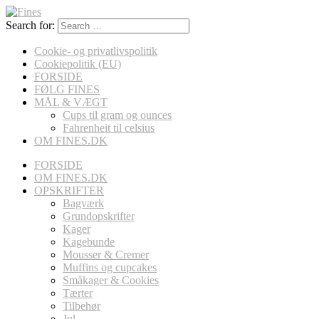
Search for:
Cookie- og privatlivspolitik
Cookiepolitik (EU)
FORSIDE
FØLG FINES
MÅL & VÆGT
Cups til gram og ounces
Fahrenheit til celsius
OM FINES.DK
FORSIDE
OM FINES.DK
OPSKRIFTER
Bagværk
Grundopskrifter
Kager
Kagebunde
Mousser & Cremer
Muffins og cupcakes
Småkager & Cookies
Tærter
Tilbehør
Jul