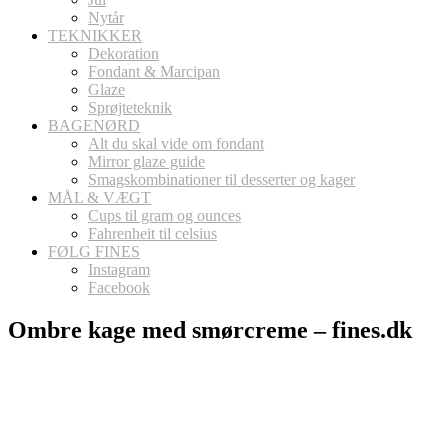
Nytår
TEKNIKKER
Dekoration
Fondant & Marcipan
Glaze
Sprøjteteknik
BAGENØRD
Alt du skal vide om fondant
Mirror glaze guide
Smagskombinationer til desserter og kager
MÅL & VÆGT
Cups til gram og ounces
Fahrenheit til celsius
FØLG FINES
Instagram
Facebook
Ombre kage med smørcreme – fines.dk