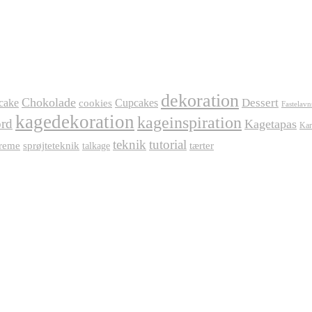
dekoration
Chokolade
Dessert
cake
Cupcakes
cookies
Fastelavn
kagedekoration
kageinspiration
rd
Kagetapas
Kar
teknik
tutorial
reme
sprøjteteknik
tærter
talkage