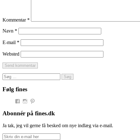
Kommentar
*
Navn
*
E-mail
*
Websted
Søg
efter:
Følg fines
Facebook
Instagram
Pinterest
Abonnér på fines.dk
Ja tak, jeg vil gerne få besked om nye indlæg via e-mail.
Skriv