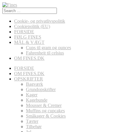
Search
for:
Cookie- og privatlivspolitik
Cookiepolitik (EU)
FORSIDE
FØLG FINES
MÅL & VÆGT
Cups til gram og ounces
Fahrenheit til celsius
OM FINES.DK
FORSIDE
OM FINES.DK
OPSKRIFTER
Bagværk
Grundopskrifter
Kager
Kagebunde
Mousser & Cremer
Muffins og cupcakes
Småkager & Cookies
Tærter
Tilbehør
Jul