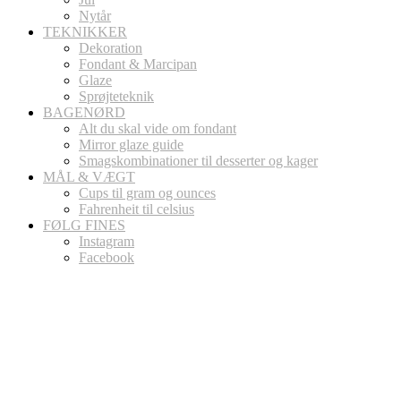
Nytår
TEKNIKKER
Dekoration
Fondant & Marcipan
Glaze
Sprøjteteknik
BAGENØRD
Alt du skal vide om fondant
Mirror glaze guide
Smagskombinationer til desserter og kager
MÅL & VÆGT
Cups til gram og ounces
Fahrenheit til celsius
FØLG FINES
Instagram
Facebook