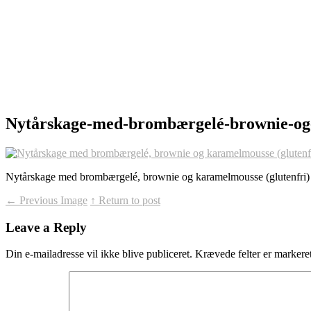
Nytårskage-med-brombærgelé-brownie-og-
Nytårskage med brombærgelé, brownie og karamelmousse (glutenfri) 
←
Previous Image
↑ Return to post
Leave a Reply
Din e-mailadresse vil ikke blive publiceret.
Krævede felter er marker