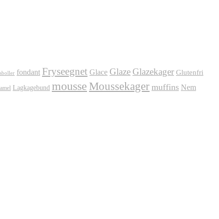
Fryseegnet
Glaze
Glazekager
fondant
Glace
Glutenfri
sboller
mousse
Moussekager
muffins
Nem
Lagkagebund
amel