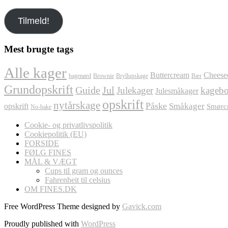
din
e-
Tilmeld!
mail
her
Mest brugte tags
Alle kager
Buttercream
Cheese
bagenørd
Brownie
Bryllupskage
Bær
Grundopskrift
Jul
Guide
Julekager
kagebo
Julesmåkager
opskrift
nytårskage
Påske
Småkager
opskrift
Smørc
No-bake
Cookie- og privatlivspolitik
Cookiepolitik (EU)
FORSIDE
FØLG FINES
MÅL & VÆGT
Cups til gram og ounces
Fahrenheit til celsius
OM FINES.DK
Free WordPress Theme designed by
Gavick.com
Proudly published with
WordPress