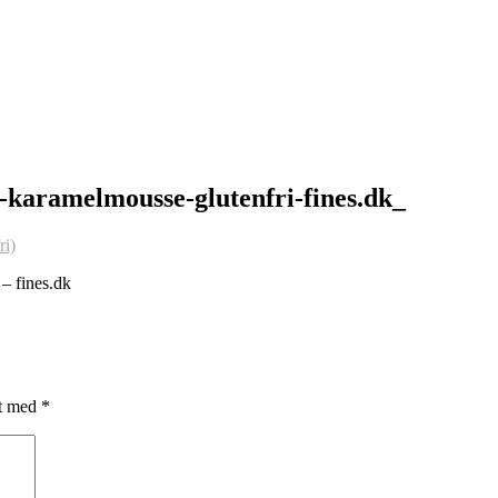
karamelmousse-glutenfri-fines.dk_
– fines.dk
et med
*