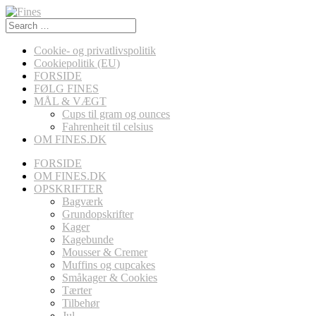
Search
for:
Cookie- og privatlivspolitik
Cookiepolitik (EU)
FORSIDE
FØLG FINES
MÅL & VÆGT
Cups til gram og ounces
Fahrenheit til celsius
OM FINES.DK
FORSIDE
OM FINES.DK
OPSKRIFTER
Bagværk
Grundopskrifter
Kager
Kagebunde
Mousser & Cremer
Muffins og cupcakes
Småkager & Cookies
Tærter
Tilbehør
Jul