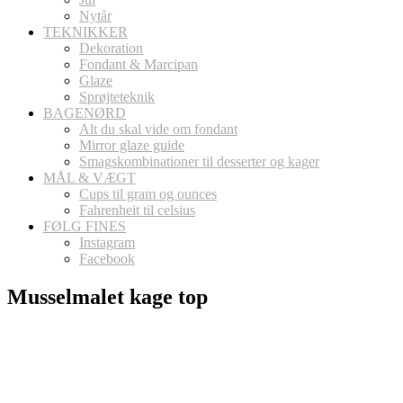
Nytår
TEKNIKKER
Dekoration
Fondant & Marcipan
Glaze
Sprøjteteknik
BAGENØRD
Alt du skal vide om fondant
Mirror glaze guide
Smagskombinationer til desserter og kager
MÅL & VÆGT
Cups til gram og ounces
Fahrenheit til celsius
FØLG FINES
Instagram
Facebook
Musselmalet kage top