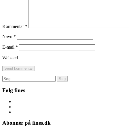
Kommentar
*
Navn
*
E-mail
*
Websted
Søg
efter:
Følg fines
Facebook
Instagram
Pinterest
Abonnér på fines.dk