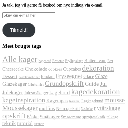
Ja tak, jeg vil gerne få besked om nye indlæg via e-mail.
Skriv
din
e-
Tilmeld!
mail
her
Mest brugte tags
Alle kager
Buttercream
bagenørd
Brownie
Bryllupskage
Bær
dekoration
Chokolade
Cheesecake
Cupcakes
cookies
Fryseegnet
Glaze
Dessert
fondant
Glace
Fastelavnsboller
Grundopskrift
Jul
Glazekager
Guide
Glutenfri
kagedekoration
Julekager
kagebord
Julesmåkager
kageinspiration
mousse
Kagetapas
Lagkagebund
Karamel
Moussekager
nytårskage
muffins
Nem opskrift
No-bake
opskrift
Påske
Småkager
Smørcreme
sprøjteteknik
talkage
teknik
tutorial
tærter