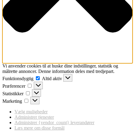
Vi anvender cookies til at huske dine indstillinger, statistik og
målrette annoncer. Denne information deles med tredjepart.
Funktionsdygtig
Funktionsdygtig
Altid aktiv
Præferencer
Præferencer
Statistikker
Statistikker
Marketing
Marketing
Vælg muligheder
Administrer tjenester
Administrer {vendor_count} leverandører
Læs mere om disse formål