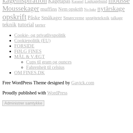
kageinspiration
mousse
Kagetapas
Lagkagebund
Karamel
Moussekager
nytårskage
muffins
Nem opskrift
No-bake
opskrift
Påske
Småkager
Smørcreme
sprøjteteknik
talkage
teknik
tutorial
tærter
Cookie- og privatlivspolitik
Cookiepolitik (EU)
FORSIDE
FØLG FINES
MÅL & VÆGT
Cups til gram og ounces
Fahrenheit til celsius
OM FINES.DK
Free WordPress Theme designed by
Gavick.com
Proudly published with
WordPress
Administrer samtykke