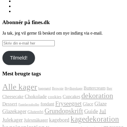
Facebook
Instagram
Pinterest
Abonnér på fines.dk
Ja tak, jeg vil gerne få besked om nye indlæg via e-mail.
Skriv
din
e-
Tilmeld!
mail
her
Mest brugte tags
Alle kager
Buttercream
bagenørd
Brownie
Bryllupskage
Bær
dekoration
Chokolade
Cheesecake
Cupcakes
cookies
Fryseegnet
Glaze
Dessert
fondant
Glace
Fastelavnsboller
Grundopskrift
Jul
Glazekager
Guide
Glutenfri
kagedekoration
Julekager
kagebord
Julesmåkager