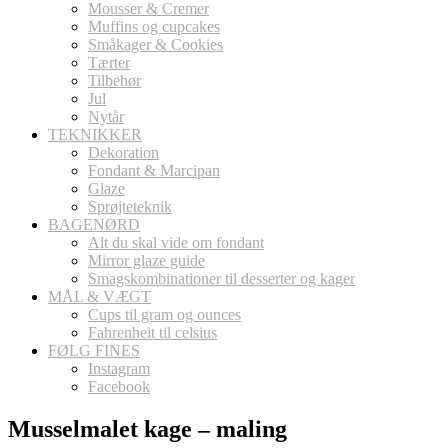
Mousser & Cremer
Muffins og cupcakes
Småkager & Cookies
Tærter
Tilbehør
Jul
Nytår
TEKNIKKER
Dekoration
Fondant & Marcipan
Glaze
Sprøjteteknik
BAGENØRD
Alt du skal vide om fondant
Mirror glaze guide
Smagskombinationer til desserter og kager
MÅL & VÆGT
Cups til gram og ounces
Fahrenheit til celsius
FØLG FINES
Instagram
Facebook
Musselmalet kage – maling