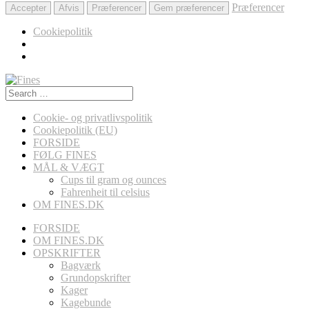
Præferencer
Accepter
Afvis
Præferencer
Gem præferencer
Cookiepolitik
Search
for:
Cookie- og privatlivspolitik
Cookiepolitik (EU)
FORSIDE
FØLG FINES
MÅL & VÆGT
Cups til gram og ounces
Fahrenheit til celsius
OM FINES.DK
FORSIDE
OM FINES.DK
OPSKRIFTER
Bagværk
Grundopskrifter
Kager
Kagebunde