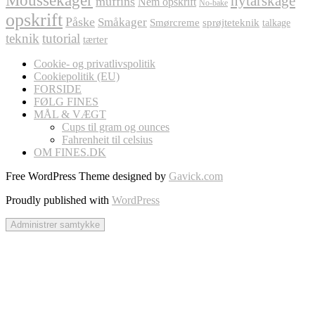
nytårskage
muffins
Nem opskrift
No-bake
opskrift
Påske
Småkager
Smørcreme
sprøjteteknik
talkage
teknik
tutorial
tærter
Cookie- og privatlivspolitik
Cookiepolitik (EU)
FORSIDE
FØLG FINES
MÅL & VÆGT
Cups til gram og ounces
Fahrenheit til celsius
OM FINES.DK
Free WordPress Theme designed by
Gavick.com
Proudly published with
WordPress
Administrer samtykke