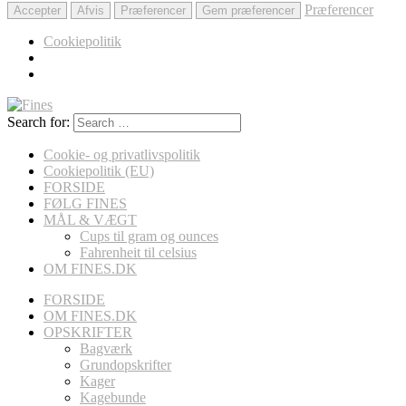
Præferencer
Accepter
Afvis
Præferencer
Gem præferencer
Cookiepolitik
Search for:
Cookie- og privatlivspolitik
Cookiepolitik (EU)
FORSIDE
FØLG FINES
MÅL & VÆGT
Cups til gram og ounces
Fahrenheit til celsius
OM FINES.DK
FORSIDE
OM FINES.DK
OPSKRIFTER
Bagværk
Grundopskrifter
Kager
Kagebunde