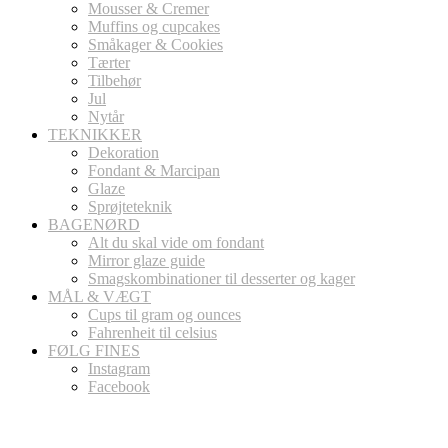
Mousser & Cremer
Muffins og cupcakes
Småkager & Cookies
Tærter
Tilbehør
Jul
Nytår
TEKNIKKER
Dekoration
Fondant & Marcipan
Glaze
Sprøjteteknik
BAGENØRD
Alt du skal vide om fondant
Mirror glaze guide
Smagskombinationer til desserter og kager
MÅL & VÆGT
Cups til gram og ounces
Fahrenheit til celsius
FØLG FINES
Instagram
Facebook