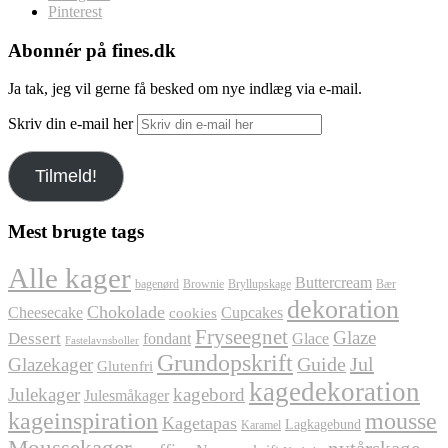
Pinterest
Abonnér på fines.dk
Ja tak, jeg vil gerne få besked om nye indlæg via e-mail.
Skriv din e-mail her
Tilmeld!
Mest brugte tags
Alle kager
Buttercream
bagenørd
Brownie
Bryllupskage
Bær
dekoration
Chokolade
Cheesecake
Cupcakes
cookies
Fryseegnet
Glaze
Dessert
fondant
Glace
Fastelavnsboller
Grundopskrift
Jul
Glazekager
Guide
Glutenfri
kagedekoration
Julekager
kagebord
Julesmåkager
kageinspiration
mousse
Kagetapas
Lagkagebund
Karamel
Moussekager