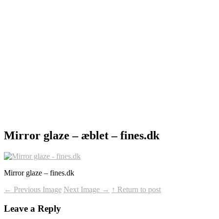
Mirror glaze – æblet – fines.dk
Mirror glaze – fines.dk
←
Previous Image
Next Image
→
↑ Return to post
Leave a Reply