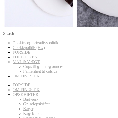
Search
for:
Cookie- og privatlivspolitik
Cookiepolitik (EU)
FORSIDE
FØLG FINES
MÅL & VÆGT
Cups til gram og ounces
Fahrenheit til celsius
OM FINES.DK
FORSIDE
OM FINES.DK
OPSKRIFTER
Bagværk
Grundopskrifter
Kager
Kagebunde