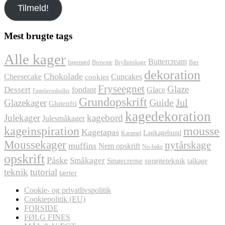
Tilmeld!
mail
her
Mest brugte tags
Alle kager
Buttercream
bagenørd
Brownie
Bryllupskage
Bær
dekoration
Chokolade
Cheesecake
Cupcakes
cookies
Fryseegnet
Glaze
Dessert
fondant
Glace
Fastelavnsboller
Grundopskrift
Jul
Glazekager
Guide
Glutenfri
kagedekoration
Julekager
kagebord
Julesmåkager
kageinspiration
mousse
Kagetapas
Lagkagebund
Karamel
Moussekager
nytårskage
muffins
Nem opskrift
No-bake
opskrift
Påske
Småkager
Smørcreme
sprøjteteknik
talkage
teknik
tutorial
tærter
Cookie- og privatlivspolitik
Cookiepolitik (EU)
FORSIDE
FØLG FINES