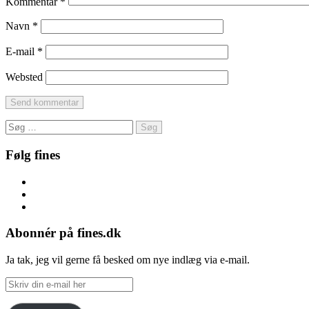
Kommentar
*
Navn
*
E-mail
*
Websted
Søg
efter:
Følg fines
Facebook
Instagram
Pinterest
Abonnér på fines.dk
Ja tak, jeg vil gerne få besked om nye indlæg via e-mail.
Skriv
din
e-