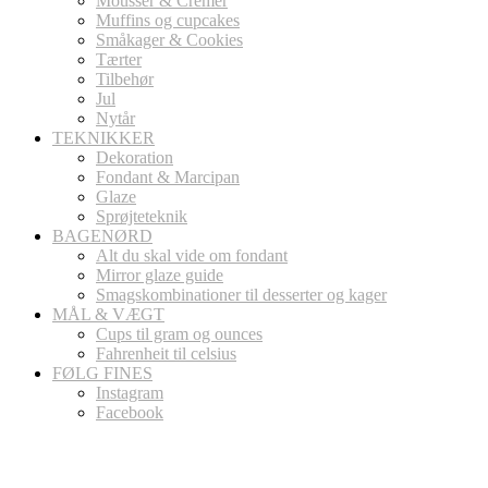
Mousser & Cremer
Muffins og cupcakes
Småkager & Cookies
Tærter
Tilbehør
Jul
Nytår
TEKNIKKER
Dekoration
Fondant & Marcipan
Glaze
Sprøjteteknik
BAGENØRD
Alt du skal vide om fondant
Mirror glaze guide
Smagskombinationer til desserter og kager
MÅL & VÆGT
Cups til gram og ounces
Fahrenheit til celsius
FØLG FINES
Instagram
Facebook