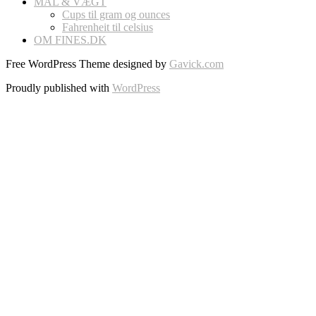
MÅL & VÆGT
Cups til gram og ounces
Fahrenheit til celsius
OM FINES.DK
Free WordPress Theme designed by
Gavick.com
Proudly published with
WordPress