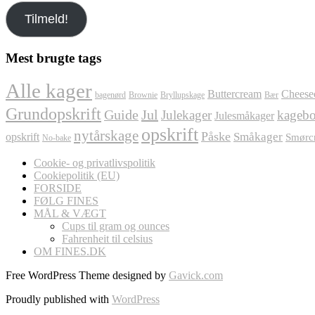
e-
Tilmeld!
mail
her
Mest brugte tags
Alle kager
Buttercream
Cheese
bagenørd
Brownie
Bryllupskage
Bær
Grundopskrift
Jul
Guide
Julekager
kagebo
Julesmåkager
opskrift
nytårskage
Påske
Småkager
opskrift
Smørc
No-bake
Cookie- og privatlivspolitik
Cookiepolitik (EU)
FORSIDE
FØLG FINES
MÅL & VÆGT
Cups til gram og ounces
Fahrenheit til celsius
OM FINES.DK
Free WordPress Theme designed by
Gavick.com
Proudly published with
WordPress