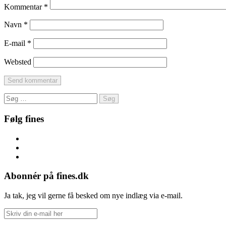
Kommentar
*
Navn
*
E-mail
*
Websted
Søg
efter:
Følg fines
Facebook
Instagram
Pinterest
Abonnér på fines.dk
Ja tak, jeg vil gerne få besked om nye indlæg via e-mail.
Skriv
din