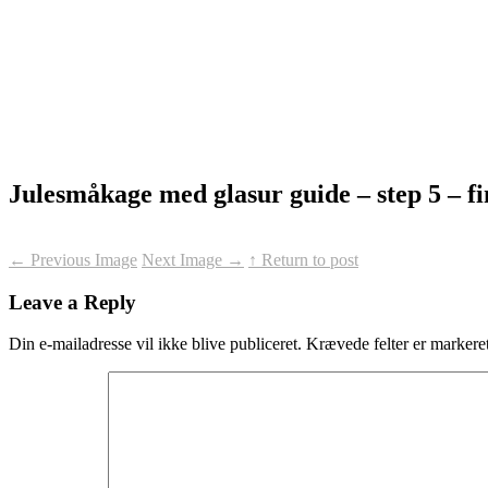
Julesmåkage med glasur guide – step 5 – fi
←
Previous Image
Next Image
→
↑ Return to post
Leave a Reply
Din e-mailadresse vil ikke blive publiceret.
Krævede felter er marker