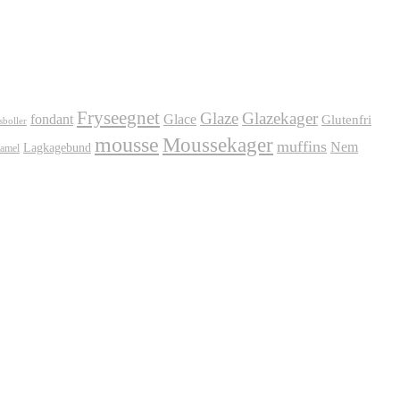
Fryseegnet
Glaze
Glazekager
fondant
Glace
Glutenfri
sboller
mousse
Moussekager
muffins
Nem
Lagkagebund
amel