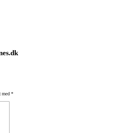
nes.dk
et med
*