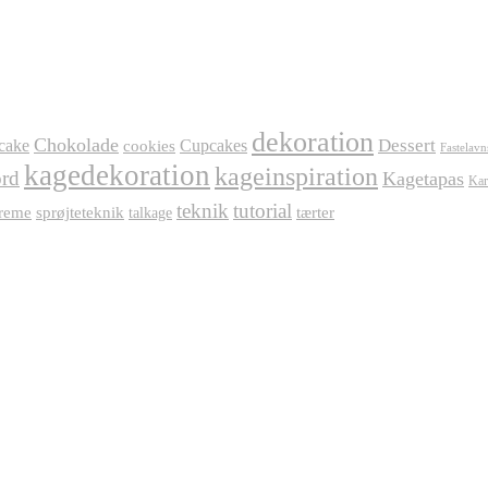
dekoration
Chokolade
Dessert
cake
Cupcakes
cookies
Fastelavn
kagedekoration
kageinspiration
rd
Kagetapas
Kar
teknik
tutorial
reme
sprøjteteknik
tærter
talkage