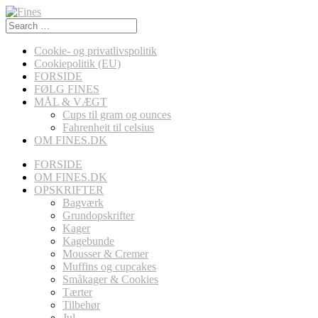
Search
for:
Cookie- og privatlivspolitik
Cookiepolitik (EU)
FORSIDE
FØLG FINES
MÅL & VÆGT
Cups til gram og ounces
Fahrenheit til celsius
OM FINES.DK
FORSIDE
OM FINES.DK
OPSKRIFTER
Bagværk
Grundopskrifter
Kager
Kagebunde
Mousser & Cremer
Muffins og cupcakes
Småkager & Cookies
Tærter
Tilbehør
Jul