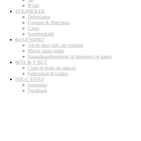
Nytår
TEKNIKKER
Dekoration
Fondant & Marcipan
Glaze
Sprøjteteknik
BAGENØRD
Alt du skal vide om fondant
Mirror glaze guide
Smagskombinationer til desserter og kager
MÅL & VÆGT
Cups til gram og ounces
Fahrenheit til celsius
FØLG FINES
Instagram
Facebook