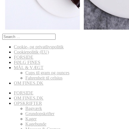
Search
for:
Cookie- og privatlivspolitik
Cookiepolitik (EU)
FORSIDE
FØLG FINES
MÅL & VÆGT
Cups til gram og ounces
Fahrenheit til celsius
OM FINES.DK
FORSIDE
OM FINES.DK
OPSKRIFTER
Bagværk
Grundopskrifter
Kager
Kagebunde