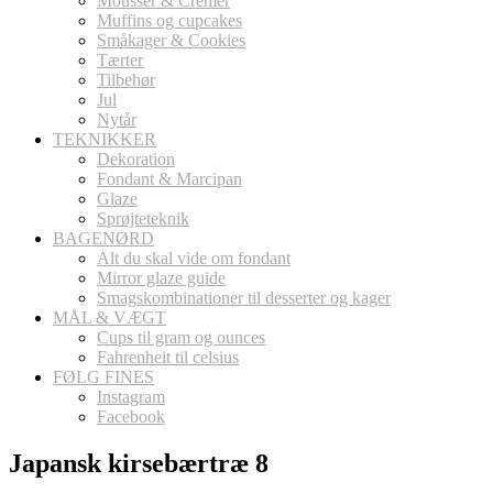
Mousser & Cremer
Muffins og cupcakes
Småkager & Cookies
Tærter
Tilbehør
Jul
Nytår
TEKNIKKER
Dekoration
Fondant & Marcipan
Glaze
Sprøjteteknik
BAGENØRD
Alt du skal vide om fondant
Mirror glaze guide
Smagskombinationer til desserter og kager
MÅL & VÆGT
Cups til gram og ounces
Fahrenheit til celsius
FØLG FINES
Instagram
Facebook
Japansk kirsebærtræ 8