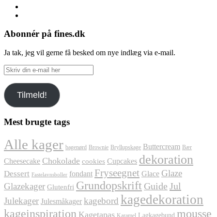
Instagram
Pinterest
Abonnér på fines.dk
Ja tak, jeg vil gerne få besked om nye indlæg via e-mail.
Skriv
din
e-
Tilmeld!
mail
her
Mest brugte tags
Alle kager
Buttercream
bagenørd
Brownie
Bryllupskage
Bær
dekoration
Chokolade
Cheesecake
Cupcakes
cookies
Fryseegnet
Glaze
Dessert
fondant
Glace
Fastelavnsboller
Grundopskrift
Jul
Glazekager
Guide
Glutenfri
kagedekoration
Julekager
kagebord
Julesmåkager
kageinspiration
mousse
Kagetapas
Lagkagebund
Karamel