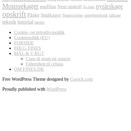
Moussekager
nytårskage
muffins
Nem opskrift
No-bake
opskrift
Påske
Småkager
Smørcreme
sprøjteteknik
talkage
teknik
tutorial
tærter
Cookie- og privatlivspolitik
Cookiepolitik (EU)
FORSIDE
FØLG FINES
MÅL & VÆGT
Cups til gram og ounces
Fahrenheit til celsius
OM FINES.DK
Free WordPress Theme designed by
Gavick.com
Proudly published with
WordPress