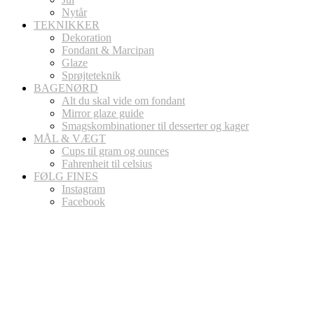
Nytår
TEKNIKKER
Dekoration
Fondant & Marcipan
Glaze
Sprøjteteknik
BAGENØRD
Alt du skal vide om fondant
Mirror glaze guide
Smagskombinationer til desserter og kager
MÅL & VÆGT
Cups til gram og ounces
Fahrenheit til celsius
FØLG FINES
Instagram
Facebook