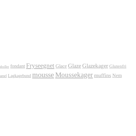
Fryseegnet
Glaze
Glazekager
fondant
Glace
Glutenfri
sboller
mousse
Moussekager
muffins
Nem
Lagkagebund
amel