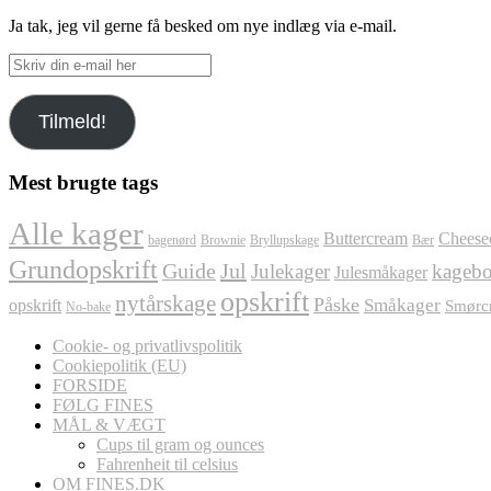
Ja tak, jeg vil gerne få besked om nye indlæg via e-mail.
Skriv
din
e-
Tilmeld!
mail
her
Mest brugte tags
Alle kager
Buttercream
Cheese
bagenørd
Brownie
Bryllupskage
Bær
Grundopskrift
Jul
Guide
Julekager
kagebo
Julesmåkager
opskrift
nytårskage
Påske
Småkager
opskrift
Smørc
No-bake
Cookie- og privatlivspolitik
Cookiepolitik (EU)
FORSIDE
FØLG FINES
MÅL & VÆGT
Cups til gram og ounces
Fahrenheit til celsius
OM FINES.DK