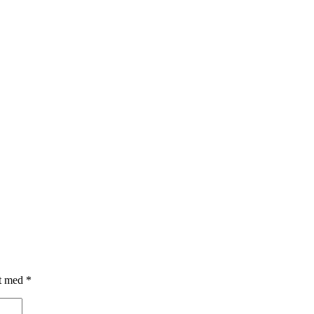
et med
*