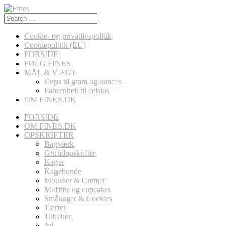
Search
for:
Cookie- og privatlivspolitik
Cookiepolitik (EU)
FORSIDE
FØLG FINES
MÅL & VÆGT
Cups til gram og ounces
Fahrenheit til celsius
OM FINES.DK
FORSIDE
OM FINES.DK
OPSKRIFTER
Bagværk
Grundopskrifter
Kager
Kagebunde
Mousser & Cremer
Muffins og cupcakes
Småkager & Cookies
Tærter
Tilbehør
Jul