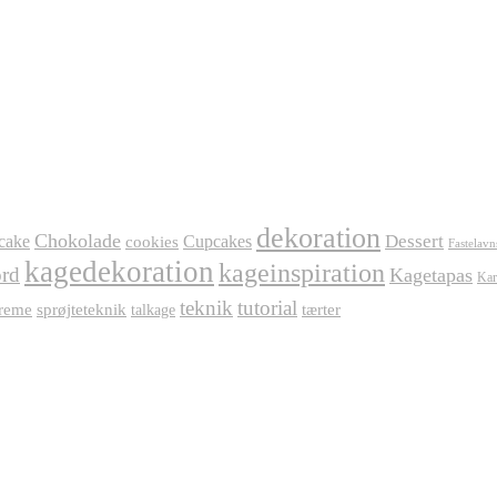
dekoration
Chokolade
Dessert
cake
Cupcakes
cookies
Fastelavn
kagedekoration
kageinspiration
rd
Kagetapas
Kar
teknik
tutorial
reme
sprøjteteknik
tærter
talkage