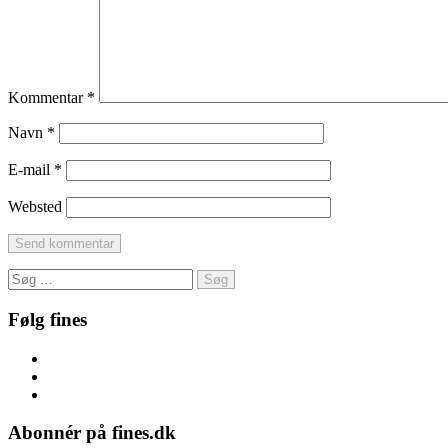
Kommentar
*
Navn
*
E-mail
*
Websted
Søg
efter:
Følg fines
Facebook
Instagram
Pinterest
Abonnér på fines.dk