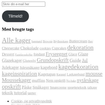
Skriv
din
e-
Tilmeld!
mail
her
Mest brugte tags
Alle kager
Buttercream
bagenørd
Brownie
Bryllupskage
Bær
dekoration
Chokolade
Cheesecake
Cupcakes
cookies
Fryseegnet
Glaze
Dessert
fondant
Glace
Fastelavnsboller
Grundopskrift
Jul
Glazekager
Guide
Glutenfri
kagedekoration
Julekager
kagebord
Julesmåkager
kageinspiration
mousse
Kagetapas
Lagkagebund
Karamel
Moussekager
nytårskage
muffins
Nem opskrift
No-bake
opskrift
Påske
Småkager
Smørcreme
sprøjteteknik
talkage
teknik
tutorial
tærter
Cookie- og privatlivspolitik