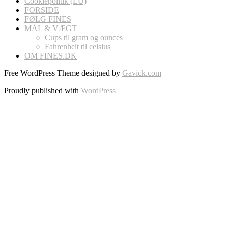
Cookiepolitik (EU)
FORSIDE
FØLG FINES
MÅL & VÆGT
Cups til gram og ounces
Fahrenheit til celsius
OM FINES.DK
Free WordPress Theme designed by
Gavick.com
Proudly published with
WordPress