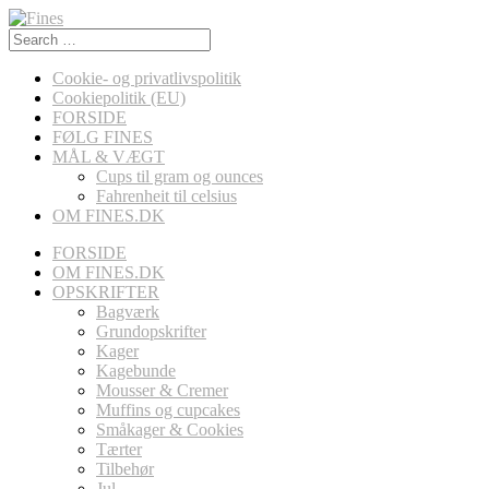
Search
for:
Cookie- og privatlivspolitik
Cookiepolitik (EU)
FORSIDE
FØLG FINES
MÅL & VÆGT
Cups til gram og ounces
Fahrenheit til celsius
OM FINES.DK
FORSIDE
OM FINES.DK
OPSKRIFTER
Bagværk
Grundopskrifter
Kager
Kagebunde
Mousser & Cremer
Muffins og cupcakes
Småkager & Cookies
Tærter
Tilbehør
Jul