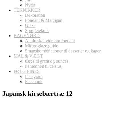
Nytår
TEKNIKKER
Dekoration
Fondant & Marcipan
Glaze
Sprøjteteknik
BAGENØRD
Alt du skal vide om fondant
Mirror glaze guide
Smagskombinationer til desserter og kager
MÅL & VÆGT
Cups til gram og ounces
Fahrenheit til celsius
FØLG FINES
Instagram
Facebook
Japansk kirsebærtræ 12