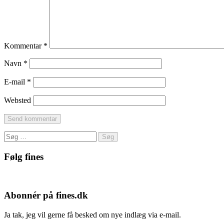
Kommentar
*
Navn
*
E-mail
*
Websted
Søg
efter:
Følg fines
Facebook
Instagram
Pinterest
Abonnér på fines.dk
Ja tak, jeg vil gerne få besked om nye indlæg via e-mail.