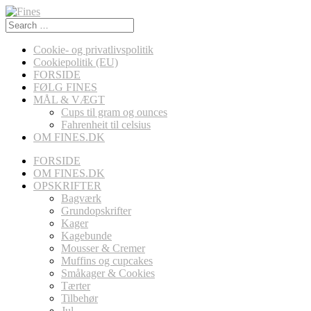
Search
for:
Cookie- og privatlivspolitik
Cookiepolitik (EU)
FORSIDE
FØLG FINES
MÅL & VÆGT
Cups til gram og ounces
Fahrenheit til celsius
OM FINES.DK
FORSIDE
OM FINES.DK
OPSKRIFTER
Bagværk
Grundopskrifter
Kager
Kagebunde
Mousser & Cremer
Muffins og cupcakes
Småkager & Cookies
Tærter
Tilbehør
Jul