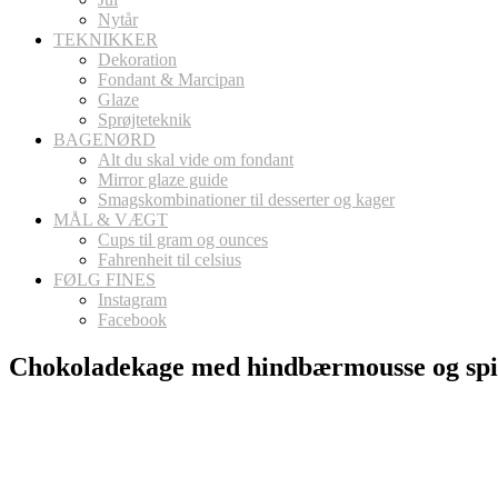
Nytår
TEKNIKKER
Dekoration
Fondant & Marcipan
Glaze
Sprøjteteknik
BAGENØRD
Alt du skal vide om fondant
Mirror glaze guide
Smagskombinationer til desserter og kager
MÅL & VÆGT
Cups til gram og ounces
Fahrenheit til celsius
FØLG FINES
Instagram
Facebook
Chokoladekage med hindbærmousse og spise