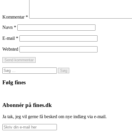
Kommentar
*
Navn
*
E-mail
*
Websted
Søg
efter:
Følg fines
Facebook
Instagram
Pinterest
Abonnér på fines.dk
Ja tak, jeg vil gerne få besked om nye indlæg via e-mail.
Skriv
din