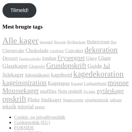
e-
Tilmeld!
mail
her
Mest brugte tags
Alle kager
Buttercream
bagenørd
Brownie
Bryllupskage
Bær
dekoration
Chokolade
Cheesecake
Cupcakes
cookies
Fryseegnet
Glaze
Dessert
fondant
Glace
Fastelavnsboller
Grundopskrift
Jul
Glazekager
Guide
Glutenfri
kagedekoration
Julekager
kagebord
Julesmåkager
kageinspiration
mousse
Kagetapas
Lagkagebund
Karamel
Moussekager
nytårskage
muffins
Nem opskrift
No-bake
opskrift
Påske
Småkager
Smørcreme
sprøjteteknik
talkage
teknik
tutorial
tærter
Cookie- og privatlivspolitik
Cookiepolitik (EU)
FORSIDE