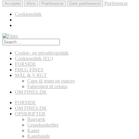
Præferencer
Accepter
Afvis
Præferencer
Gem præferencer
Cookiepolitik
Search
for:
Cookie- og privatlivspolitik
Cookiepolitik (EU)
FORSIDE
FØLG FINES
MÅL & VÆGT
Cups til gram og ounces
Fahrenheit til celsius
OM FINES.DK
FORSIDE
OM FINES.DK
OPSKRIFTER
Bagværk
Grundopskrifter
Kager
Kagebunde