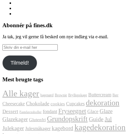
Facebook
Instagram
Pinterest
Abonnér på fines.dk
Ja tak, jeg vil gerne få besked om nye indlæg via e-mail.
Skriv
din
e-
Tilmeld!
mail
her
Mest brugte tags
Alle kager
Buttercream
bagenørd
Brownie
Bryllupskage
Bær
dekoration
Chokolade
Cheesecake
Cupcakes
cookies
Fryseegnet
Glaze
Dessert
fondant
Glace
Fastelavnsboller
Grundopskrift
Jul
Glazekager
Guide
Glutenfri
kagedekoration
Julekager
kagebord
Julesmåkager