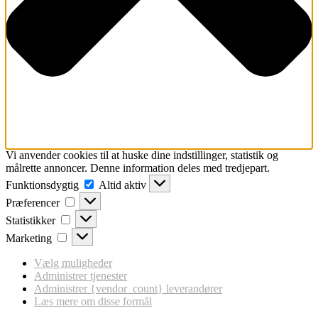
Vi anvender cookies til at huske dine indstillinger, statistik og
målrette annoncer. Denne information deles med tredjepart.
Funktionsdygtig
Funktionsdygtig
Altid aktiv
Præferencer
Præferencer
Statistikker
Statistikker
Marketing
Marketing
Vælg muligheder
Administrer tjenester
Administrer {vendor_count} leverandører
Læs mere om disse formål