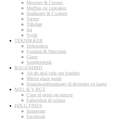
Mousser & Cremer
Muffins og cupcakes
Småkager & Cookies
Tærter
Tilbehør
Jul
Nytår
TEKNIKKER
Dekoration
Fondant & Marcipan
Glaze
Sprøjteteknik
BAGENØRD
Alt du skal vide om fondant
Mirror glaze guide
Smagskombinationer til desserter og kager
MÅL & VÆGT
Cups til gram og ounces
Fahrenheit til celsius
FØLG FINES
Instagram
Facebook