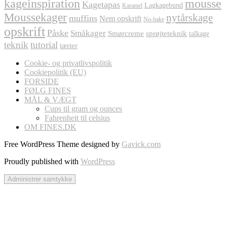
kageinspiration
mousse
Kagetapas
Lagkagebund
Karamel
Moussekager
nytårskage
muffins
Nem opskrift
No-bake
opskrift
Påske
Småkager
Smørcreme
sprøjteteknik
talkage
teknik
tutorial
tærter
Cookie- og privatlivspolitik
Cookiepolitik (EU)
FORSIDE
FØLG FINES
MÅL & VÆGT
Cups til gram og ounces
Fahrenheit til celsius
OM FINES.DK
Free WordPress Theme designed by
Gavick.com
Proudly published with
WordPress
Administrer samtykke