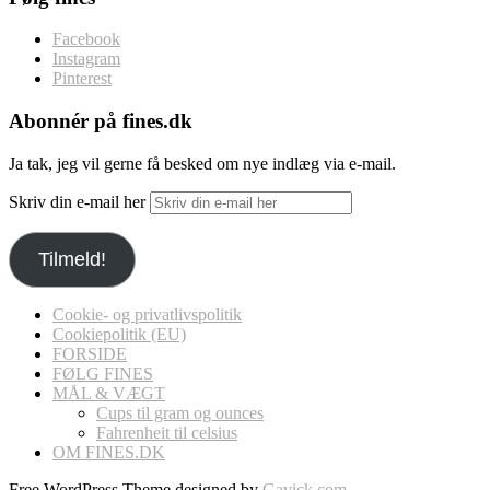
Facebook
Instagram
Pinterest
Abonnér på fines.dk
Ja tak, jeg vil gerne få besked om nye indlæg via e-mail.
Skriv din e-mail her
Tilmeld!
Cookie- og privatlivspolitik
Cookiepolitik (EU)
FORSIDE
FØLG FINES
MÅL & VÆGT
Cups til gram og ounces
Fahrenheit til celsius
OM FINES.DK
Free WordPress Theme designed by
Gavick.com