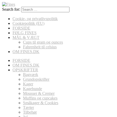
Search for:
Cookie- og privatlivspolitik
Cookiepolitik (EU)
FORSIDE
FØLG FINES
MÅL & VÆGT
Cups til gram og ounces
Fahrenheit til celsius
OM FINES.DK
FORSIDE
OM FINES.DK
OPSKRIFTER
Bagværk
Grundopskrifter
Kager
Kagebunde
Mousser & Cremer
Muffins og cupcakes
Småkager & Cookies
Tærter
Tilbehør
Jul