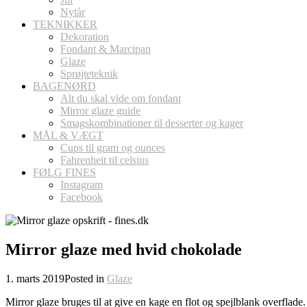
Nytår
TEKNIKKER
Dekoration
Fondant & Marcipan
Glaze
Sprøjteteknik
BAGENØRD
Alt du skal vide om fondant
Mirror glaze guide
Smagskombinationer til desserter og kager
MÅL & VÆGT
Cups til gram og ounces
Fahrenheit til celsius
FØLG FINES
Instagram
Facebook
Mirror glaze med hvid chokolade
1. marts 2019
Posted in
Glaze
Mirror glaze bruges til at give en kage en flot og spejlblank overfla