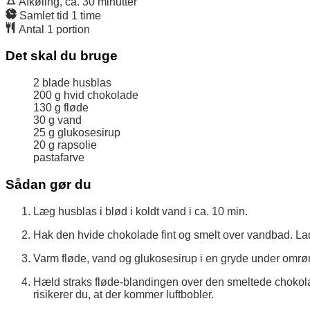
Afkøling, ca.
30
minutter
Samlet tid
1
time
Antal
1
portion
Det skal du bruge
2
blade
husblas
200
g
hvid chokolade
130
g
fløde
30
g
vand
25
g
glukosesirup
20
g
rapsolie
pastafarve
Sådan gør du
Læg husblas i blød i koldt vand i ca. 10 min.
Hak den hvide chokolade fint og smelt over vandbad. Lad
Varm fløde, vand og glukosesirup i en gryde under omrø
Hæld straks fløde-blandingen over den smeltede chokolade
risikerer du, at der kommer luftbobler.