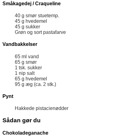
Småkagedej / Craqueline
40
g
smør
stuetemp.
45
g
hvedemel
45
g
sukker
Grøn og sort pastafarve
Vandbakkelser
65
ml
vand
65
g
smør
1
tsk.
sukker
1
nip
salt
65
g
hvedemel
95
g
æg (ca. 2 stk.)
Pynt
Hakkede pistacienødder
Sådan gør du
Chokoladeganache