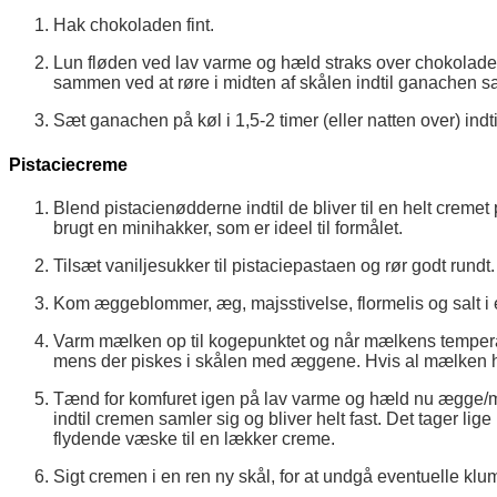
Hak chokoladen fint.
Lun fløden ved lav varme og hæld straks over chokoladen, 
sammen ved at røre i midten af skålen indtil ganachen sa
Sæt ganachen på køl i 1,5-2 timer (eller natten over) indti
Pistaciecreme
Blend pistacienødderne indtil de bliver til en helt creme
brugt en minihakker, som er ideel til formålet.
Tilsæt vaniljesukker til pistaciepastaen og rør godt rundt.
Kom æggeblommer, æg, majsstivelse, flormelis og salt i e
Varm mælken op til kogepunktet og når mælkens tempera
mens der piskes i skålen med æggene. Hvis al mælken 
Tænd for komfuret igen på lav varme og hæld nu ægge/mæ
indtil cremen samler sig og bliver helt fast. Det tager lig
flydende væske til en lækker creme.
Sigt cremen i en ren ny skål, for at undgå eventuelle klu