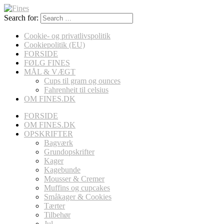
Search for:
Cookie- og privatlivspolitik
Cookiepolitik (EU)
FORSIDE
FØLG FINES
MÅL & VÆGT
Cups til gram og ounces
Fahrenheit til celsius
OM FINES.DK
FORSIDE
OM FINES.DK
OPSKRIFTER
Bagværk
Grundopskrifter
Kager
Kagebunde
Mousser & Cremer
Muffins og cupcakes
Småkager & Cookies
Tærter
Tilbehør
Jul