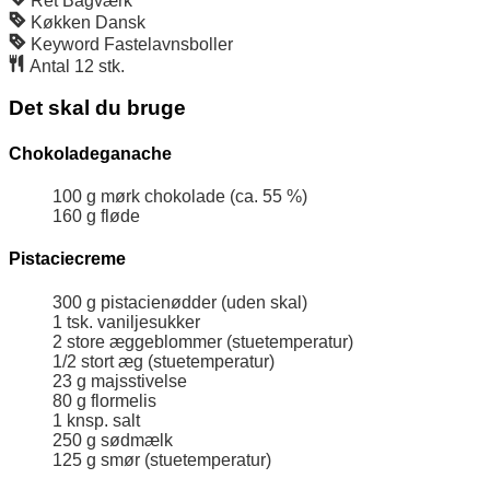
Ret
Bagværk
Køkken
Dansk
Keyword
Fastelavnsboller
Antal
12
stk.
Det skal du bruge
Chokoladeganache
100
g
mørk chokolade (ca. 55 %)
160
g
fløde
Pistaciecreme
300
g
pistacienødder (uden skal)
1
tsk.
vaniljesukker
2
store æggeblommer (stuetemperatur)
1/2
stort æg (stuetemperatur)
23
g
majsstivelse
80
g
flormelis
1
knsp.
salt
250
g
sødmælk
125
g
smør (stuetemperatur)