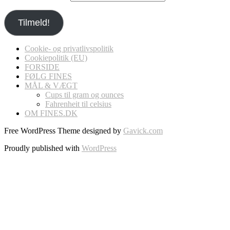
Tilmeld!
Cookie- og privatlivspolitik
Cookiepolitik (EU)
FORSIDE
FØLG FINES
MÅL & VÆGT
Cups til gram og ounces
Fahrenheit til celsius
OM FINES.DK
Free WordPress Theme designed by
Gavick.com
Proudly published with
WordPress