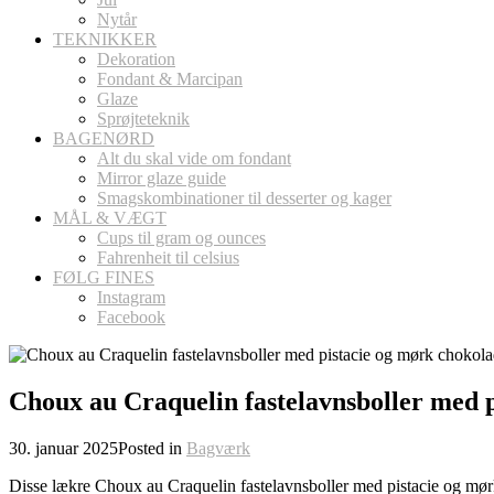
Nytår
TEKNIKKER
Dekoration
Fondant & Marcipan
Glaze
Sprøjteteknik
BAGENØRD
Alt du skal vide om fondant
Mirror glaze guide
Smagskombinationer til desserter og kager
MÅL & VÆGT
Cups til gram og ounces
Fahrenheit til celsius
FØLG FINES
Instagram
Facebook
Choux au Craquelin fastelavnsboller med 
30. januar 2025
Posted in
Bagværk
Disse lækre Choux au Craquelin fastelavnsboller med pistacie og mør