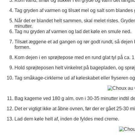
Kom vand, smør og sukker i en gryde og varm det langsom
Tag gryden af varmen og tilsæt mel og salt som blandes
Når det er blandet helt sammen, skal melet ristes. Gryden
minutter.
Tag nu gryden af varmen og lad det køle en smule ned.
Tilsæt æggene et ad gangen og rør godt rundt, så dejen bli
formen.
Kom dejen i en sprøjtepose med en rund glat tyl på ca. 1
Hold sprøjteposen helt vinkelret på bagepladen, og sprøjt
Tag småkage-cirklerne ud af køleskabet eller fryseren o
Bag kagerne ved 180 g alm. ovn i 30-35 minutter indtil d
Det er vigtigt ikke at åbne ovnen, før der er gået 25-30 m
Lad dem køle helt af, inden de fyldes med creme.