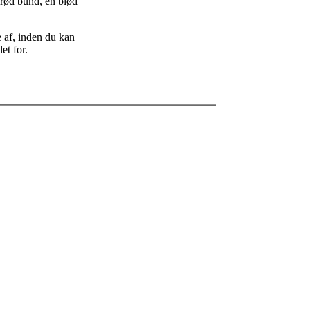
prød bund, en blød
e af, inden du kan
et for.