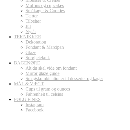
Mousser & Cremer
Muffins og cupcakes
Småkager & Cookies
Tærter
Tilbehør
Jul
Nytår
TEKNIKKER
Dekoration
Fondant & Marcipan
Glaze
Sprøjteteknik
BAGENØRD
Alt du skal vide om fondant
Mirror glaze guide
Smagskombinationer til desserter og kager
MÅL & VÆGT
Cups til gram og ounces
Fahrenheit til celsius
FØLG FINES
Instagram
Facebook