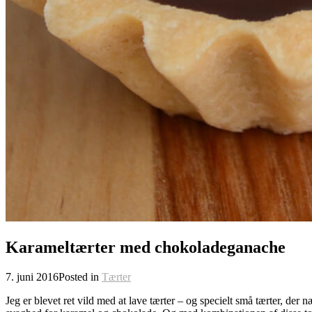
Karameltærter med chokoladeganache
7. juni 2016
Posted in
Tærter
Jeg er blevet ret vild med at lave tærter – og specielt små tærter, de