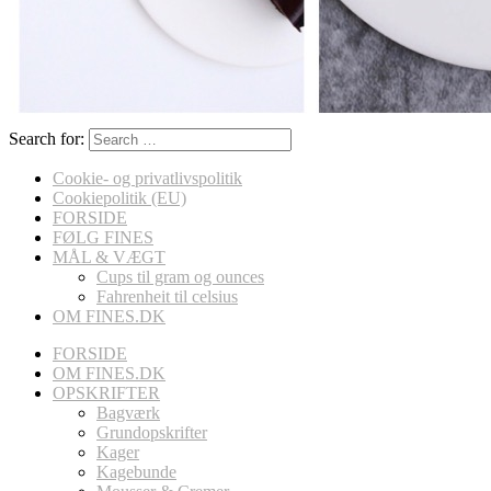
Search for:
Cookie- og privatlivspolitik
Cookiepolitik (EU)
FORSIDE
FØLG FINES
MÅL & VÆGT
Cups til gram og ounces
Fahrenheit til celsius
OM FINES.DK
FORSIDE
OM FINES.DK
OPSKRIFTER
Bagværk
Grundopskrifter
Kager
Kagebunde