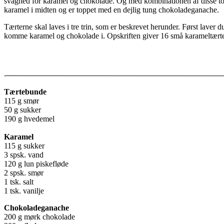
svaghed for karamel og chokolade. Og med kombinationen af disse to – 
karamel i midten og er toppet med en dejlig tung chokoladeganache.
Tærterne skal laves i tre trin, som er beskrevet herunder. Først laver
komme karamel og chokolade i. Opskriften giver 16 små karameltærter,
Tærtebunde
115 g smør
50 g sukker
190 g hvedemel
Karamel
115 g sukker
3 spsk. vand
120 g lun piskefløde
2 spsk. smør
1 tsk. salt
1 tsk. vanilje
Chokoladeganache
200 g mørk chokolade