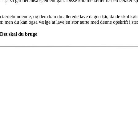
ja så går det altså sjældent galt. Disse karameltærter har en lækker s
 du tærtebundende, og dem kan du allerede lave dagen før, da de skal køl
 men du kan også vælge at lave en stor tærte med denne opskrift i sted
Det skal du bruge