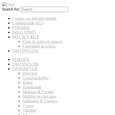
Search for:
Cookie- og privatlivspolitik
Cookiepolitik (EU)
FORSIDE
FØLG FINES
MÅL & VÆGT
Cups til gram og ounces
Fahrenheit til celsius
OM FINES.DK
FORSIDE
OM FINES.DK
OPSKRIFTER
Bagværk
Grundopskrifter
Kager
Kagebunde
Mousser & Cremer
Muffins og cupcakes
Småkager & Cookies
Tærter
Tilbehør
Jul