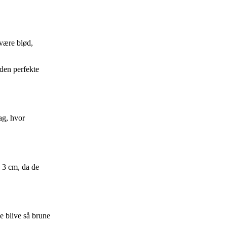
 være blød,
 den perfekte
ag, hvor
. 3 cm, da de
e blive så brune