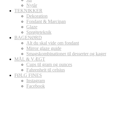
Nytår
TEKNIKKER
Dekoration
Fondant & Marcipan
Glaze
Sprøjteteknik
BAGENØRD
Alt du skal vide om fondant
Mirror glaze guide
Smagskombinationer til desserter og kager
MÅL & VÆGT
Cups til gram og ounces
Fahrenheit til celsius
FØLG FINES
Instagram
Facebook