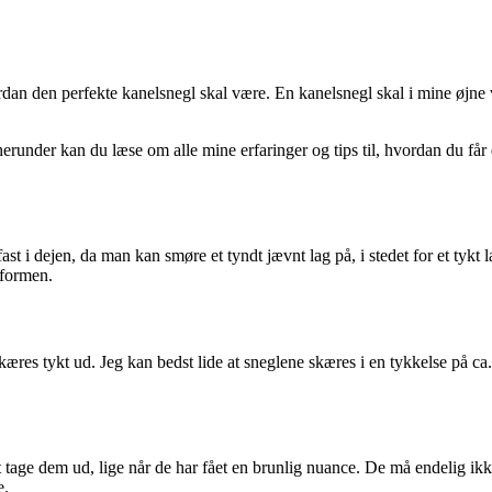
vordan den perfekte kanelsnegl skal være. En kanelsnegl skal i mine øjne
erunder kan du læse om alle mine erfaringer og tips til, hvordan du får
t i dejen, da man kan smøre et tyndt jævnt lag på, i stedet for et tykt l
eformen.
kæres tykt ud. Jeg kan bedst lide at sneglene skæres i en tykkelse på ca
t tage dem ud, lige når de har fået en brunlig nuance. De må endelig ikk
e.