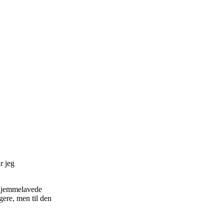
r jeg
r hjemmelavede
gere, men til den