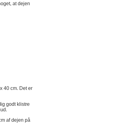
noget, at dejen
 x 40 cm. Det er
ig godt klistre
 ud.
cm af dejen på