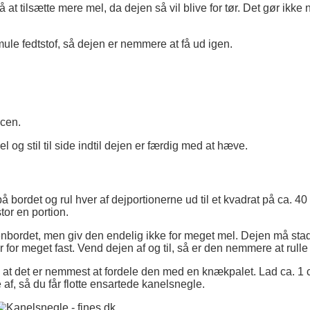
 at tilsætte mere mel, da dejen så vil blive for tør. Det gør ikke 
ule fedtstof, så dejen er nemmere at få ud igen.
ncen.
og stil til side indtil dejen er færdig med at hæve.
 på bordet og rul hver af dejportionerne ud til et kvadrat på ca. 40
tor en portion.
kkenbordet, men giv den endelig ikke for meget mel. Dejen må stad
for meget fast. Vend dejen af og til, så er den nemmere at rulle
s at det er nemmest at fordele den med en knækpalet. Lad ca. 1 
f, så du får flotte ensartede kanelsnegle.