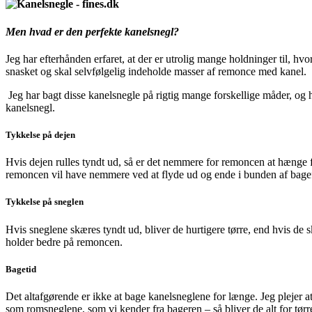
Men hvad er den perfekte kanelsnegl?
Jeg har efterhånden erfaret, at der er utrolig mange holdninger til, h
snasket og skal selvfølgelig indeholde masser af remonce med kanel.
Jeg har bagt disse kanelsnegle på rigtig mange forskellige måder, og h
kanelsnegl.
Tykkelse på dejen
Hvis dejen rulles tyndt ud, så er det nemmere for remoncen at hænge fas
remoncen vil have nemmere ved at flyde ud og ende i bunden af bag
Tykkelse på sneglen
Hvis sneglene skæres tyndt ud, bliver de hurtigere tørre, end hvis de s
holder bedre på remoncen.
Bagetid
Det altafgørende er ikke at bage kanelsneglene for længe. Jeg plejer a
som romsneglene, som vi kender fra bageren – så bliver de alt for tørr