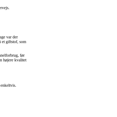
rvejs.
age var der
et giftstof, som
anelforbrug, før
n højere kvalitet
 enkeltvis.