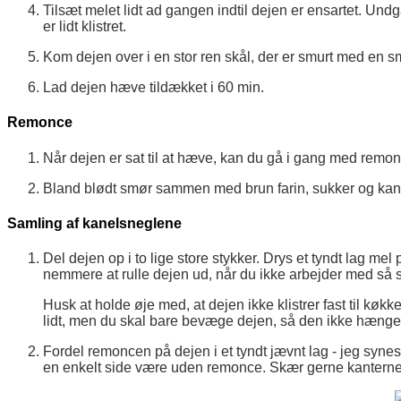
Tilsæt melet lidt ad gangen indtil dejen er ensartet. Undgå
er lidt klistret.
Kom dejen over i en stor ren skål, der er smurt med en sm
Lad dejen hæve tildækket i 60 min.
Remonce
Når dejen er sat til at hæve, kan du gå i gang med remo
Bland blødt smør sammen med brun farin, sukker og kanel 
Samling af kanelsneglene
Del dejen op i to lige store stykker. Drys et tyndt lag mel
nemmere at rulle dejen ud, når du ikke arbejder med så s
Husk at holde øje med, at dejen ikke klistrer fast til kø
lidt, men du skal bare bevæge dejen, så den ikke hænger 
Fordel remoncen på dejen i et tyndt jævnt lag - jeg syne
en enkelt side være uden remonce. Skær gerne kanterne a