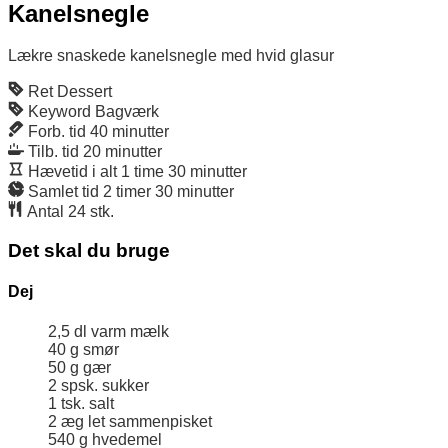
Kanelsnegle
Lækre snaskede kanelsnegle med hvid glasur
Ret
Dessert
Keyword
Bagværk
Forb. tid
40
minutter
Tilb. tid
20
minutter
Hævetid i alt
1
time
30
minutter
Samlet tid
2
timer
30
minutter
Antal
24
stk.
Det skal du bruge
Dej
2,5
dl
varm mælk
40
g
smør
50
g
gær
2
spsk.
sukker
1
tsk.
salt
2
æg
let sammenpisket
540
g
hvedemel